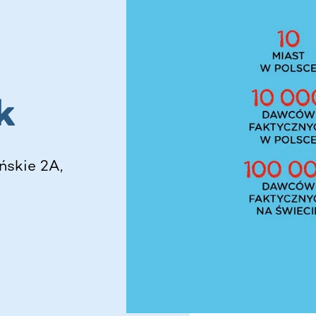
i
k
ńskie 2A,