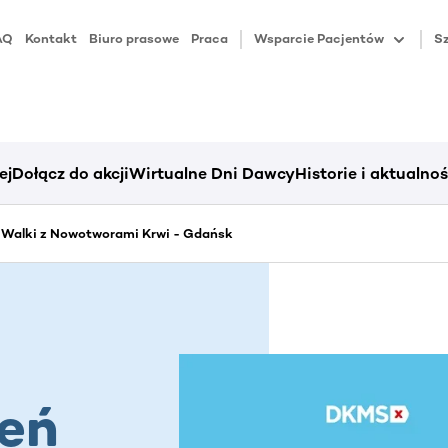
AQ
Kontakt
Biuro prasowe
Praca
Wsparcie Pacjentów
Sz
ej
Dołącz do akcji
Wirtualne Dni Dawcy
Historie i aktualnoś
 Walki z Nowotworami Krwi - Gdańsk
eń