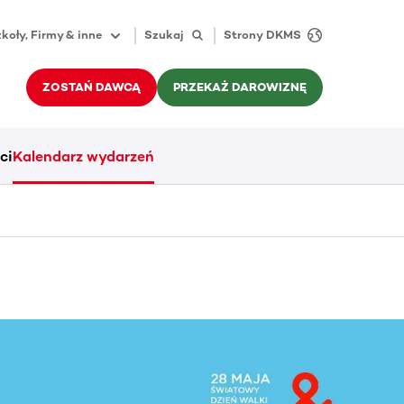
koły, Firmy & inne
Szukaj
Strony DKMS
ZOSTAŃ DAWCĄ
PRZEKAŻ DAROWIZNĘ
ci
Kalendarz wydarzeń