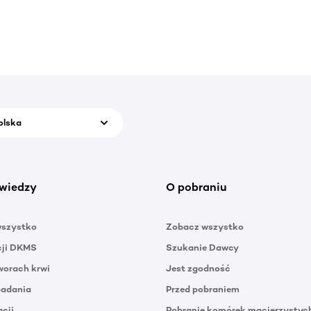
olska
wiedzy
O pobraniu
wszystko
Zobacz wszystko
cji DKMS
Szukanie Dawcy
orach krwi
Jest zgodność
badania
Przed pobraniem
acji
Pobranie komórek macierzystyc