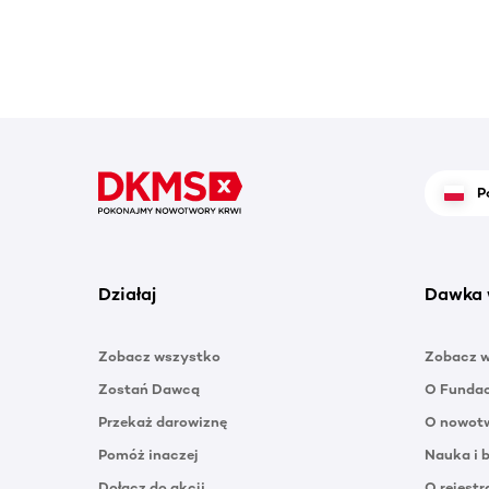
P
Działaj
Dawka 
Zobacz wszystko
Zobacz 
Zostań Dawcą
O Funda
Przekaż darowiznę
O nowotw
Pomóż inaczej
Nauka i 
Dołącz do akcji
O rejestr