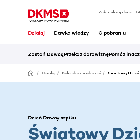
Zaktualizuj dane
F
Działaj
Dawka wiedzy
O pobraniu
Zostań Dawcą
Przekaż darowiznę
Pomóż inacz
Działaj
Kalendarz wydarzeń
Światowy Dzień
Dzień Dawcy szpiku
Światowy Dzi