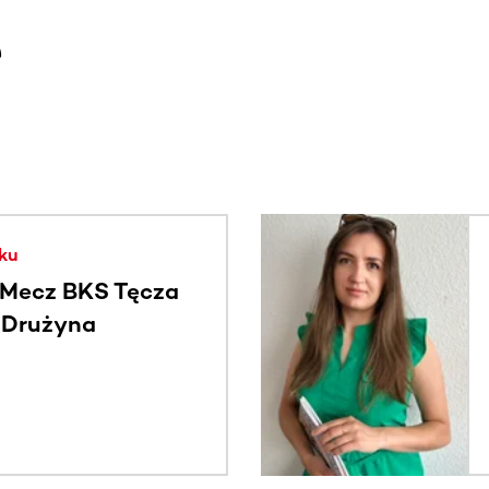
e
. Użyj klawisza Tab lub przesuń palcem, aby zobaczyć więce
ku
Mecz BKS Tęcza
- Drużyna
c