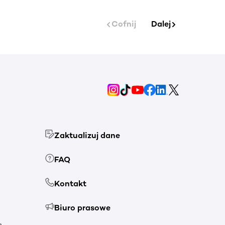
Cofnij
Dalej
Zaktualizuj dane
FAQ
Kontakt
Biuro prasowe
h