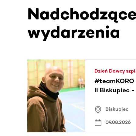
Nadchodząc
wydarzenia
Ta sekcja zawiera treści przewijane w poziomie
Dzień Dawcy szpi
#teamKORO 
II Biskupiec 
Wielkich Ser
Biskupiec
09.08.2026