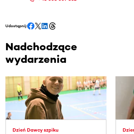
Udostępnij:
Nadchodzące
wydarzenia
Ta sekcja zawiera treści przewijane w poziomie. Użyj kl
Dzień Dawcy szpiku
Dzie