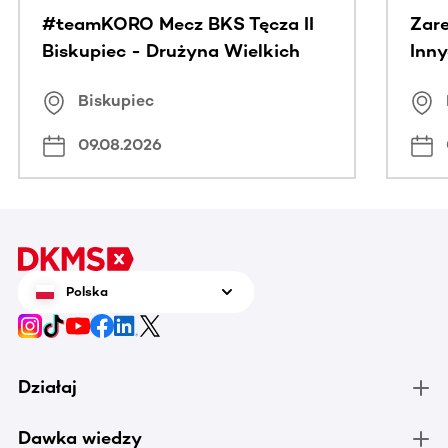
#teamKORO Mecz BKS Tęcza II
Zare
Biskupiec - Drużyna Wielkich
Inny
Serc
Puc
Biskupiec
09.08.2026
Polska
Działaj
Dawka wiedzy