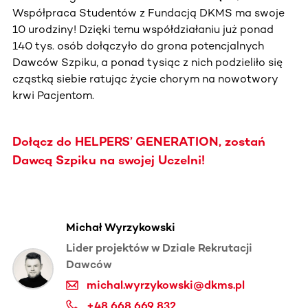
Współpraca Studentów z Fundacją DKMS ma swoje
10 urodziny! Dzięki temu współdziałaniu już ponad
140 tys. osób dołączyło do grona potencjalnych
Dawców Szpiku, a ponad tysiąc z nich podzieliło się
cząstką siebie ratując życie chorym na nowotwory
krwi Pacjentom.
Dołącz do HELPERS’ GENERATION, zostań
Dawcą Szpiku na swojej Uczelni!
Michał Wyrzykowski
Lider projektów w Dziale Rekrutacji
Dawców
michal.wyrzykowski@dkms.pl
+48 668 669 832