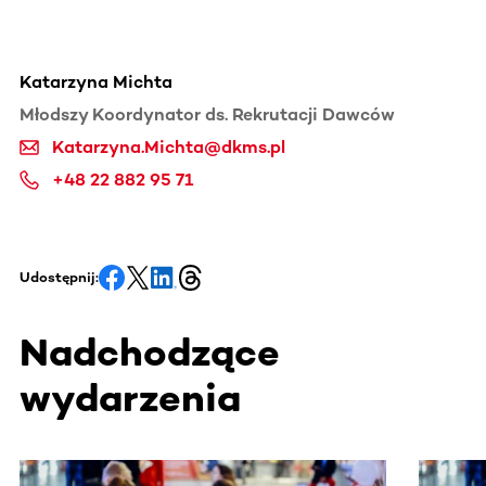
Katarzyna Michta
Młodszy Koordynator ds. Rekrutacji Dawców
Katarzyna.Michta@dkms.pl
+48 22 882 95 71
Udostępnij:
Nadchodzące
wydarzenia
Ta sekcja zawiera treści przewijane w poziomie. Użyj kl