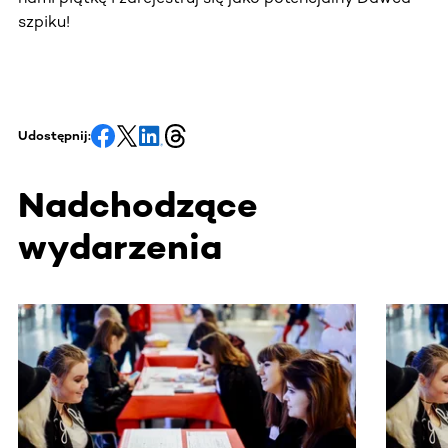
szpiku!
Udostępnij:
Nadchodzące
wydarzenia
Ta sekcja zawiera treści przewijane w poziomie. Użyj kl