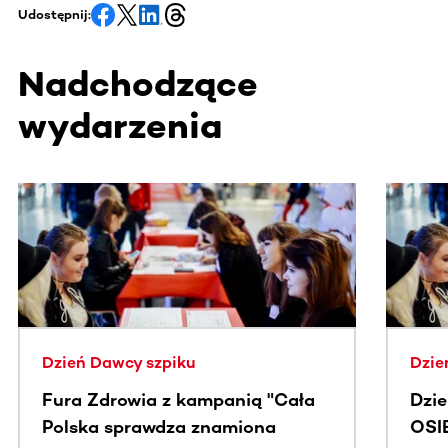
Udostępnij:
Nadchodzące
wydarzenia
Ta sekcja zawiera treści przewijane w poziomie. Użyj kl
Dzień Dawcy szpiku
Dzie
Fura Zdrowia z kampanią "Cała
Dzi
Polska sprawdza znamiona
OSI