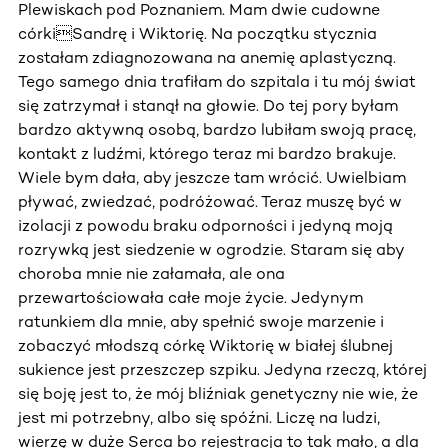
Plewiskach pod Poznaniem. Mam dwie cudowne
córkiSandrę i Wiktorię. Na początku stycznia
zostałam zdiagnozowana na anemię aplastyczną.
Tego samego dnia trafiłam do szpitala i tu mój świat
się zatrzymał i stanął na głowie. Do tej pory byłam
bardzo aktywną osobą, bardzo lubiłam swoją pracę,
kontakt z ludźmi, którego teraz mi bardzo brakuje.
Wiele bym dała, aby jeszcze tam wrócić. Uwielbiam
pływać, zwiedzać, podróżować. Teraz muszę być w
izolacji z powodu braku odporności i jedyną moją
rozrywką jest siedzenie w ogrodzie. Staram się aby
choroba mnie nie załamała, ale ona
przewartościowała całe moje życie. Jedynym
ratunkiem dla mnie, aby spełnić swoje marzenie i
zobaczyć młodszą córkę Wiktorię w białej ślubnej
sukience jest przeszczep szpiku. Jedyna rzeczą, której
się boję jest to, że mój bliźniak genetyczny nie wie, że
jest mi potrzebny, albo się spóźni. Liczę na ludzi,
wierzę w duże Serca bo rejestracja to tak mało, a dla