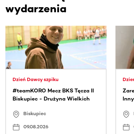
wydarzenia
Ta sekcja zawiera treści przewijane w poziomie. Użyj kl
Dzień Dawcy szpiku
Dzie
#teamKORO Mecz BKS Tęcza II
Zare
Biskupiec - Drużyna Wielkich
Inny
Serc
Puc
Biskupiec
09.08.2026