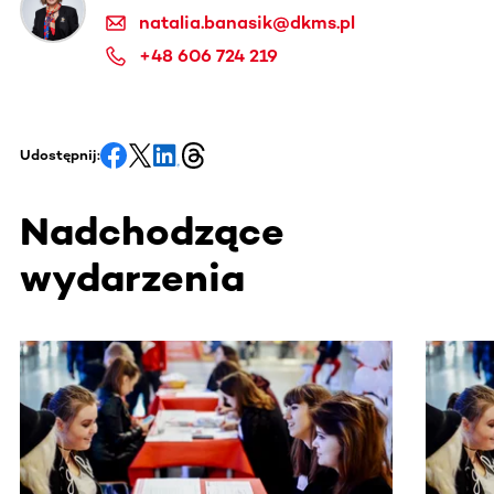
natalia.banasik@dkms.pl
+48 606 724 219
Udostępnij:
Nadchodzące
wydarzenia
Ta sekcja zawiera treści przewijane w poziomie. Użyj kl