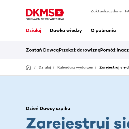
Zaktualizuj dane
F
Działaj
Dawka wiedzy
O pobraniu
Zostań Dawcą
Przekaż darowiznę
Pomóż inacz
Działaj
Kalendarz wydarzeń
Zarejestruj się 
Dzień Dawcy szpiku
Zarejestruj si