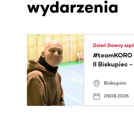
wydarzenia
Ta sekcja zawiera treści przewijane w poziomie
Dzień Dawcy szpi
#teamKORO 
II Biskupiec 
Wielkich Ser
Biskupiec
09.08.2026