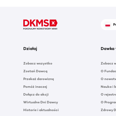
P
Działaj
Dawka 
Zobacz wszystko
Zobacz 
Zostań Dawcą
O Funda
Przekaż darowiznę
O nowotw
Pomóż inaczej
Nauka i 
Dołącz do akcji
O rejestr
Wirtualne Dni Dawcy
O Progra
Historie i aktualności
Zdrowy 