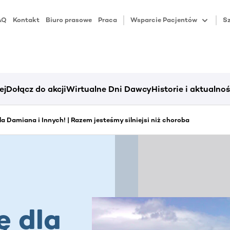
AQ
Kontakt
Biuro prasowe
Praca
Wsparcie Pacjentów
Sz
ej
Dołącz do akcji
Wirtualne Dni Dawcy
Historie i aktualnoś
dla Damiana i Innych! | Razem jesteśmy silniejsi niż choroba
ę dla