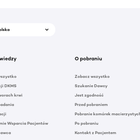
olska
wiedzy
O pobraniu
wszystko
Zobacz wszystko
cji DKMS
Szukanie Dawcy
orach krwi
Jest zgodność
badania
Przed pobraniem
acji
Pobranie komórek macierzystyc
mie Wsparcia Pacjentów
Po pobraniu
Dawca
Kontakt z Pacjentem