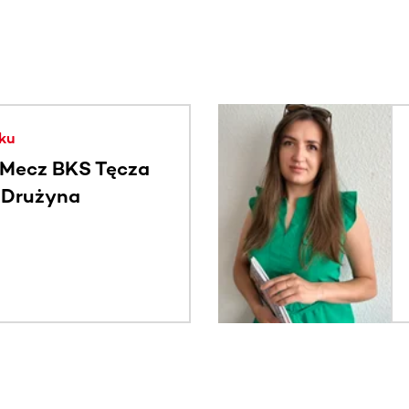
. Użyj klawisza Tab lub przesuń palcem, aby zobaczyć więce
ku
Mecz BKS Tęcza
- Drużyna
c