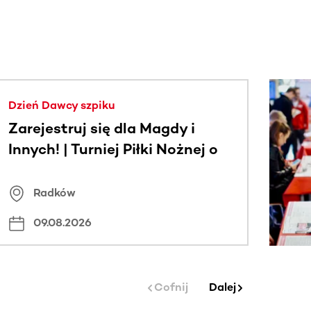
j.
Dzień Dawcy szpiku
Zarejestruj się dla Magdy i
Innych! | Turniej Piłki Nożnej o
Puchar Wójta Gminy Radków
Radków
09.08.2026
Cofnij
Dalej