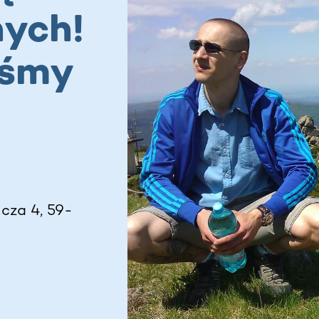
nych!
eśmy
cza 4, 59-