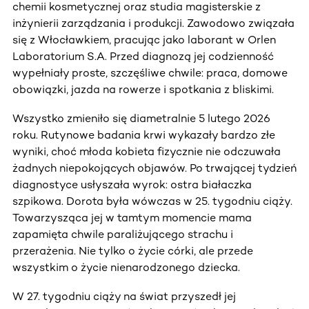
chemii kosmetycznej oraz studia magisterskie z
inżynierii zarządzania i produkcji. Zawodowo związała
się z Włocławkiem, pracując jako laborant w Orlen
Laboratorium S.A. Przed diagnozą jej codzienność
wypełniały proste, szczęśliwe chwile: praca, domowe
obowiązki, jazda na rowerze i spotkania z bliskimi.
Wszystko zmieniło się diametralnie 5 lutego 2026
roku. Rutynowe badania krwi wykazały bardzo złe
wyniki, choć młoda kobieta fizycznie nie odczuwała
żadnych niepokojących objawów. Po trwającej tydzień
diagnostyce usłyszała wyrok: ostra białaczka
szpikowa. Dorota była wówczas w 25. tygodniu ciąży.
Towarzysząca jej w tamtym momencie mama
zapamięta chwile paraliżującego strachu i
przerażenia. Nie tylko o życie córki, ale przede
wszystkim o życie nienarodzonego dziecka.
W 27. tygodniu ciąży na świat przyszedł jej