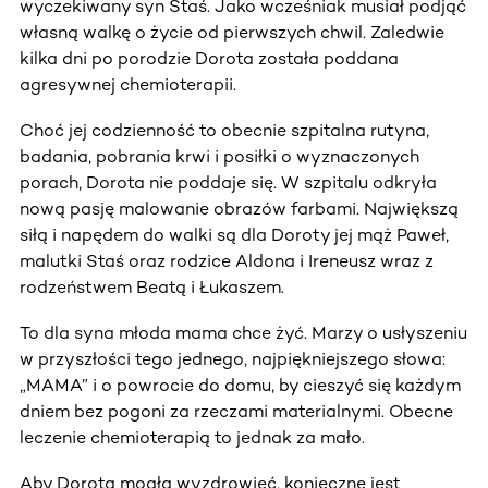
wyczekiwany syn Staś. Jako wcześniak musiał podjąć
własną walkę o życie od pierwszych chwil. Zaledwie
kilka dni po porodzie Dorota została poddana
agresywnej chemioterapii.
Choć jej codzienność to obecnie szpitalna rutyna,
badania, pobrania krwi i posiłki o wyznaczonych
porach, Dorota nie poddaje się. W szpitalu odkryła
nową pasję malowanie obrazów farbami. Największą
siłą i napędem do walki są dla Doroty jej mąż Paweł,
malutki Staś oraz rodzice Aldona i Ireneusz wraz z
rodzeństwem Beatą i Łukaszem.
To dla syna młoda mama chce żyć. Marzy o usłyszeniu
w przyszłości tego jednego, najpiękniejszego słowa:
„MAMA” i o powrocie do domu, by cieszyć się każdym
dniem bez pogoni za rzeczami materialnymi. Obecne
leczenie chemioterapią to jednak za mało.
Aby Dorota mogła wyzdrowieć, konieczne jest