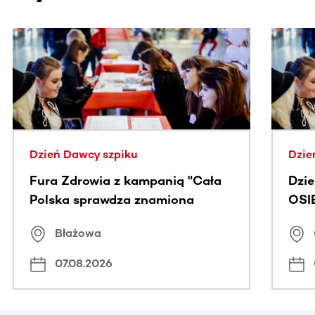
Ta sekcja zawiera treści przewijane w poziomie. Użyj kl
Dzień Dawcy szpiku
Dzie
Fura Zdrowia z kampanią "Cała
Dzi
Polska sprawdza znamiona
OSI
Błażowa
07.08.2026