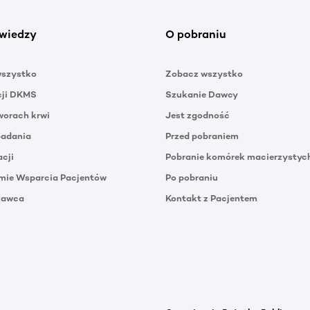
wiedzy
O pobraniu
wszystko
Zobacz wszystko
cji DKMS
Szukanie Dawcy
orach krwi
Jest zgodność
badania
Przed pobraniem
acji
Pobranie komórek macierzystyc
mie Wsparcia Pacjentów
Po pobraniu
Dawca
Kontakt z Pacjentem