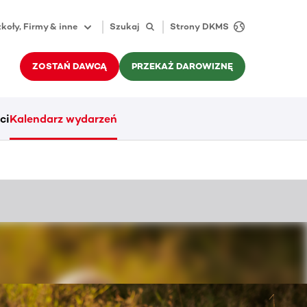
koły, Firmy & inne
Szukaj
Strony DKMS
ZOSTAŃ DAWCĄ
PRZEKAŻ DAROWIZNĘ
ci
Kalendarz wydarzeń