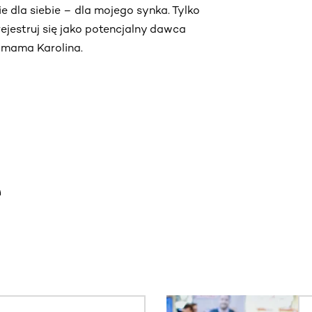
e dla siebie – dla mojego synka. Tylko
rejestruj się jako potencjalny dawca
– mama Karolina.
e
. Użyj klawisza Tab lub przesuń palcem, aby zobaczyć więce