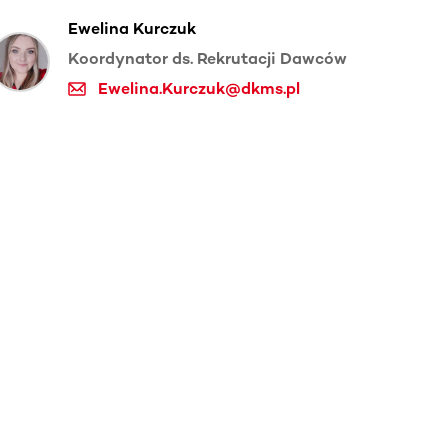
Ewelina Kurczuk
Koordynator ds. Rekrutacji Dawców
Ewelina.Kurczuk@dkms.pl