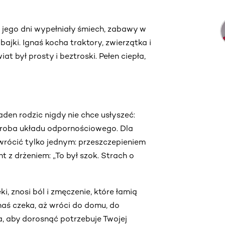
u jego dni wypełniały śmiech, zabawy w
bajki. Ignaś kocha traktory, zwierzątka i
at był prosty i beztroski. Pełen ciepła,
den rodzic nigdy nie chce usłyszeć:
oroba układu odpornościowego. Dla
rócić tylko jednym: przeszczepieniem
 z drżeniem: „To był szok. Strach o
eki, znosi ból i zmęczenie, które łamią
gnaś czeka, aż wróci do domu, do
, aby dorosnąć potrzebuje Twojej