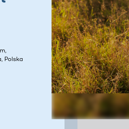
im,
, Polska