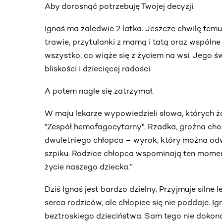
Aby dorosnąć potrzebuję Twojej decyzji.
Ignaś ma zaledwie 2 latka. Jeszcze chwilę tem
trawie, przytulanki z mamą i tatą oraz wspólne 
wszystko, co wiąże się z życiem na wsi. Jego świ
bliskości i dziecięcej radości.
A potem nagle się zatrzymał.
W maju lekarze wypowiedzieli słowa, których ża
"Zespół hemofagocytarny". Rzadka, groźna ch
dwuletniego chłopca – wyrok, który można odw
szpiku. Rodzice chłopca wspominają ten moment
życie naszego dziecka.”
Dziś Ignaś jest bardzo dzielny. Przyjmuje silne l
serca rodziców, ale chłopiec się nie poddaje. I
beztroskiego dzieciństwa. Sam tego nie dokona