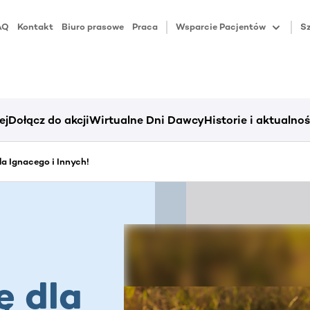
AQ
Kontakt
Biuro prasowe
Praca
Wsparcie Pacjentów
Sz
ej
Dołącz do akcji
Wirtualne Dni Dawcy
Historie i aktualnoś
dla Ignacego i Innych!
ę dla