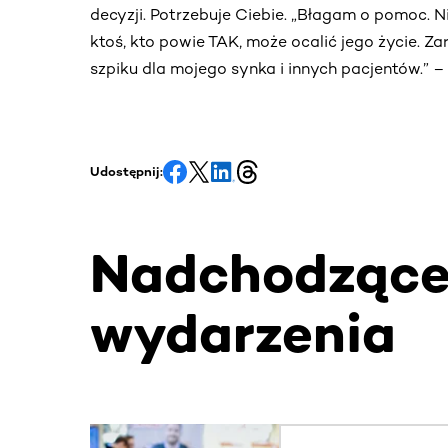
decyzji. Potrzebuje Ciebie. „Błagam o pomoc. Ni
ktoś, kto powie TAK, może ocalić jego życie. Za
szpiku dla mojego synka i innych pacjentów.” 
Udostępnij:
Nadchodząc
wydarzenia
Ta sekcja zawiera treści przewijane w poziomie