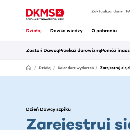
Zaktualizuj dane
F
Działaj
Dawka wiedzy
O pobraniu
Zostań Dawcą
Przekaż darowiznę
Pomóż inacz
Działaj
Kalendarz wydarzeń
Zarejestruj się 
Dzień Dawcy szpiku
Zarejestruj si