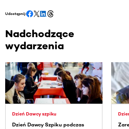
Udostępnij:
Nadchodzące
wydarzenia
Ta sekcja zawiera treści przewijane w poziomie. Użyj kl
Dzień Dawcy szpiku
Dzie
Dzień Dawcy Szpiku podczas
Zare