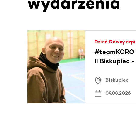
wydarzenia
Ta sekcja zawiera treści przewijane w poziomie
Dzień Dawcy szpi
#teamKORO 
II Biskupiec 
Wielkich Ser
Biskupiec
09.08.2026