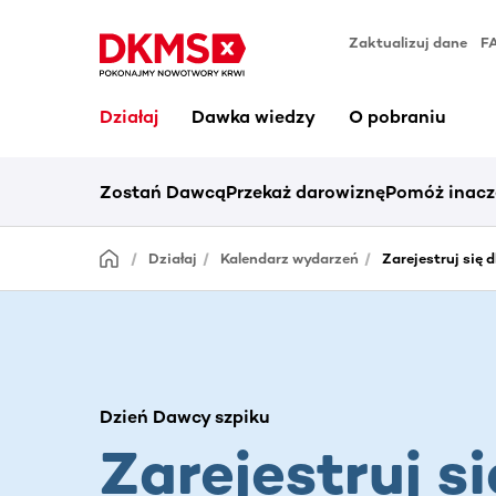
Zaktualizuj dane
F
Działaj
Dawka wiedzy
O pobraniu
Zostań Dawcą
Przekaż darowiznę
Pomóż inacz
Działaj
Kalendarz wydarzeń
Zarejestruj się 
Dzień Dawcy szpiku
Zarejestruj si