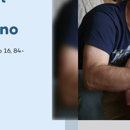
ano
 16, 84-