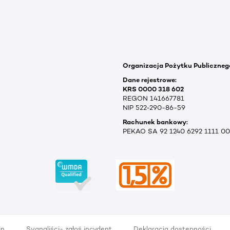
Organizacja Pożytku Publiczneg
Dane rejestrowe:
KRS 0000 318 602
REGON 141667781
NIP 522-290-86-59
Rachunek bankowy:
PEKAO SA 92 1240 6292 1111 0
in
Sygnaliści- zgłoś incydent
Deklaracja dostępności