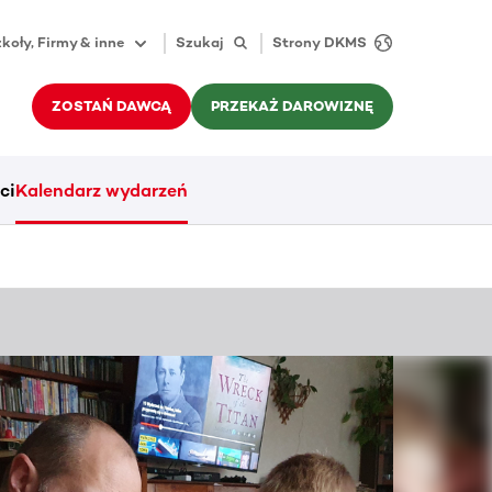
koły, Firmy & inne
Szukaj
Strony DKMS
ZOSTAŃ DAWCĄ
PRZEKAŻ DAROWIZNĘ
ci
Kalendarz wydarzeń