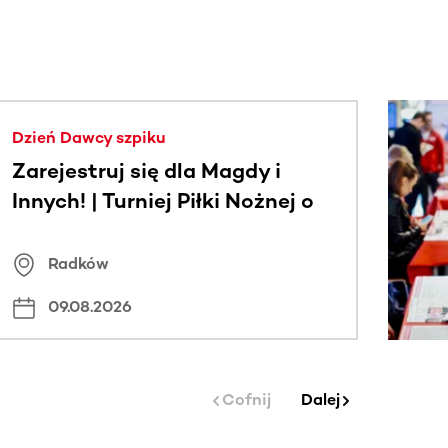
j.
Dzień Dawcy szpiku
Zarejestruj się dla Magdy i
Innych! | Turniej Piłki Nożnej o
Puchar Wójta Gminy Radków
Radków
09.08.2026
Cofnij
Dalej