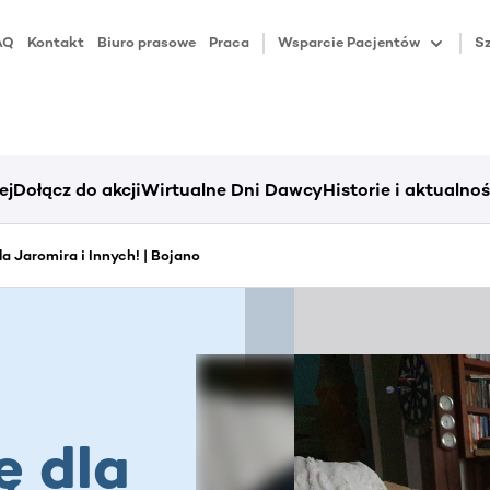
AQ
Kontakt
Biuro prasowe
Praca
Wsparcie Pacjentów
Sz
ej
Dołącz do akcji
Wirtualne Dni Dawcy
Historie i aktualnoś
dla Jaromira i Innych! | Bojano
ę dla