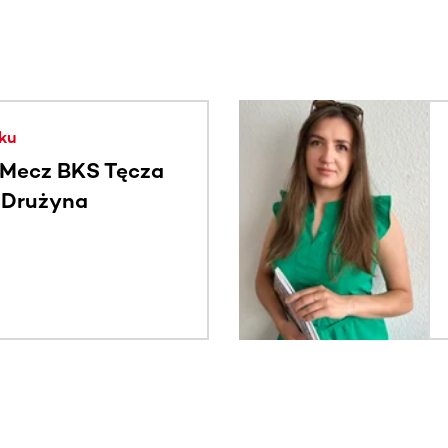
. Użyj klawisza Tab lub przesuń palcem, aby zobaczyć więce
ku
Mecz BKS Tęcza
- Drużyna
c