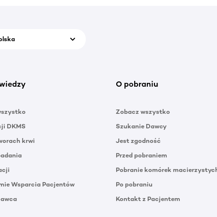
olska
wiedzy
O pobraniu
wszystko
Zobacz wszystko
cji DKMS
Szukanie Dawcy
orach krwi
Jest zgodność
badania
Przed pobraniem
acji
Pobranie komórek macierzystyc
mie Wsparcia Pacjentów
Po pobraniu
Dawca
Kontakt z Pacjentem