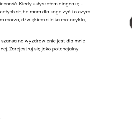
zienność. Kiedy usłyszałem diagnozę -
całych sił, bo mam dla kogo żyć i o czym
m morza, dźwiękiem silnika motocykla,
 szansą na wyzdrowienie jest dla mnie
j. Zarejestruj się jako potencjalny
e