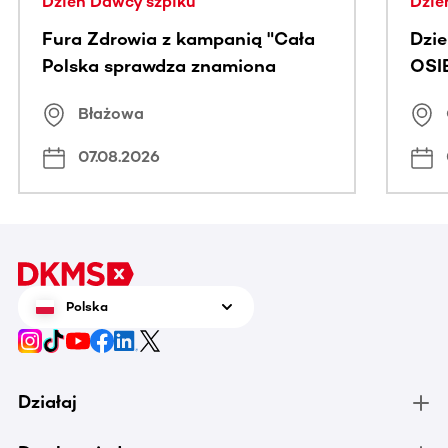
Dzień Dawcy szpiku
Dzie
Fura Zdrowia z kampanią "Cała
Dzi
Polska sprawdza znamiona
OSI
Błażowa
07.08.2026
Polska
Działaj