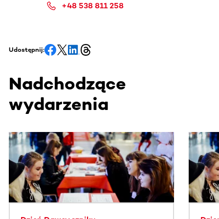
+48 538 811 258
Udostępnij:
Nadchodzące
wydarzenia
Ta sekcja zawiera treści przewijane w poziomie. Użyj kl