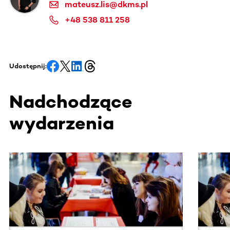
mateusz.lis@dkms.pl
+48 538 811 258
Udostępnij:
Nadchodzące
wydarzenia
Ta sekcja zawiera treści przewijane w poziomie. Użyj kl