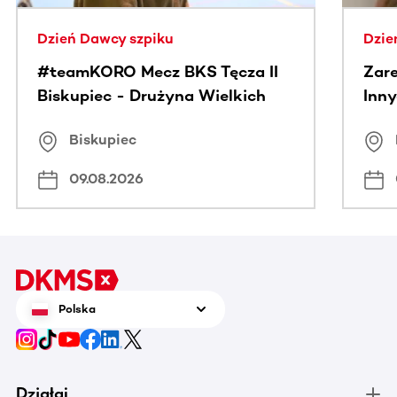
Dzień Dawcy szpiku
Dzie
#teamKORO Mecz BKS Tęcza II
Zare
Biskupiec - Drużyna Wielkich
Inny
Serc
Puc
Biskupiec
09.08.2026
Polska
Działaj