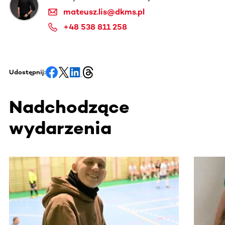
mateusz.lis@dkms.pl
+48 538 811 258
Udostępnij:
Nadchodzące
wydarzenia
Ta sekcja zawiera treści przewijane w poziomie. Użyj kl