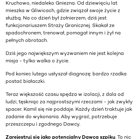
Kruchowo, niedaleko Gniezna. Od dziewięciu lat
mieszka w Gliwicach, gdzie związał swoje życie z
służbą. Na co dzień był żołnierzem, dziś jest
funkcjonariuszem Straży Granicznej. Skakał ze
spadochronem, trenował, pomagał innym i żył na
pełnych obrotach.
Dziś jego największym wyzwaniem nie jest kolejna
misja - tylko walka o życie.
Pod koniec lutego usłyszał diagnozę: bardzo rzadka
postać białaczki.
Teraz większość czasu spędza w izolacji, z dala od
ludzi, tęskniąc za najprostszymi rzeczami - jak zwykły
spacer. Kamil się nie poddaje. Każdy dzień traktuje jak
zadanie do wykonania. Aby wygrać, potrzebuje
przeszczepu i zgodnego Dawcy.
Zarejestruj się jako potencjalny Dawca szpiku
. To nic