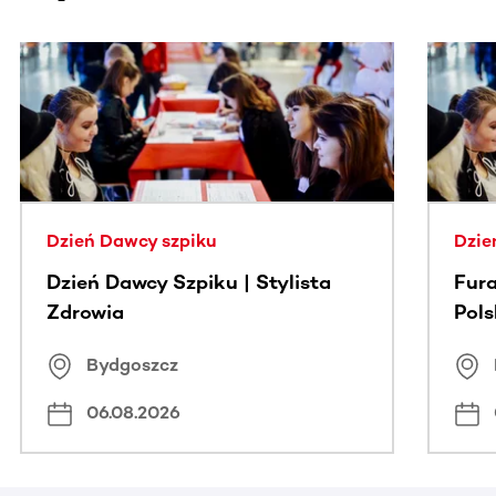
Ta sekcja zawiera treści przewijane w poziomie. Użyj kl
Dzień Dawcy szpiku
Dzie
Dzień Dawcy Szpiku | Stylista
Fura
Zdrowia
Pol
Bydgoszcz
06.08.2026