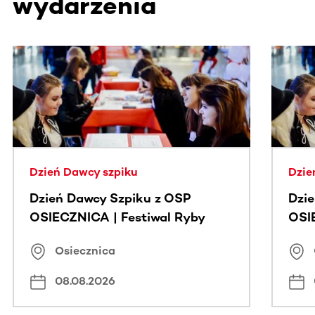
wydarzenia
Ta sekcja zawiera treści przewijane w poziomie. Użyj kl
Dzień Dawcy szpiku
Dzie
Dzień Dawcy Szpiku z OSP
Dzi
OSIECZNICA | Festiwal Ryby
OSI
Osiecznica
08.08.2026