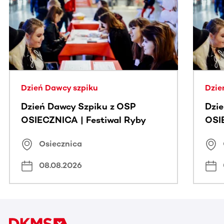
Ta sekcja zawiera treści przewijane w poziomie. Użyj kl
Dzień Dawcy szpiku
Dzie
Dzień Dawcy Szpiku z OSP
Dzi
OSIECZNICA | Festiwal Ryby
OSI
Osiecznica
08.08.2026