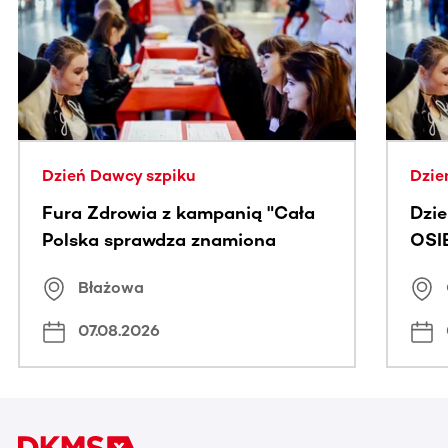
Ta sekcja zawiera treści przewijane w poziomie. Użyj kl
Dzień Dawcy szpiku
Dzie
Fura Zdrowia z kampanią "Cała
Dzi
Polska sprawdza znamiona
OSI
Błażowa
07.08.2026