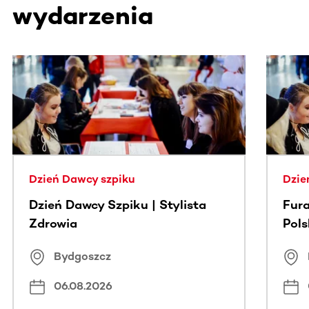
wydarzenia
Ta sekcja zawiera treści przewijane w poziomie. Użyj kl
Dzień Dawcy szpiku
Dzie
Dzień Dawcy Szpiku | Stylista
Fura
Zdrowia
Pol
Bydgoszcz
06.08.2026