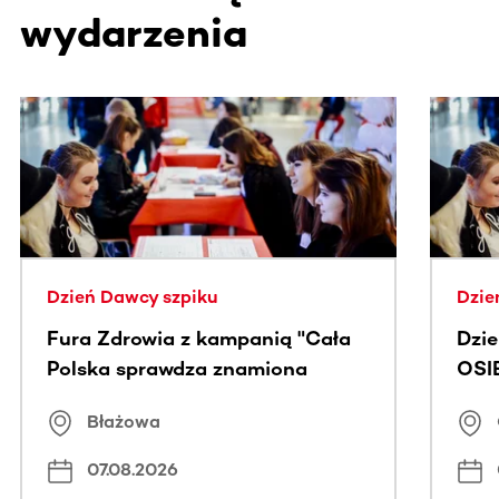
wydarzenia
Ta sekcja zawiera treści przewijane w poziomie. Użyj kl
Dzień Dawcy szpiku
Dzie
Fura Zdrowia z kampanią "Cała
Dzi
Polska sprawdza znamiona
OSI
Błażowa
07.08.2026