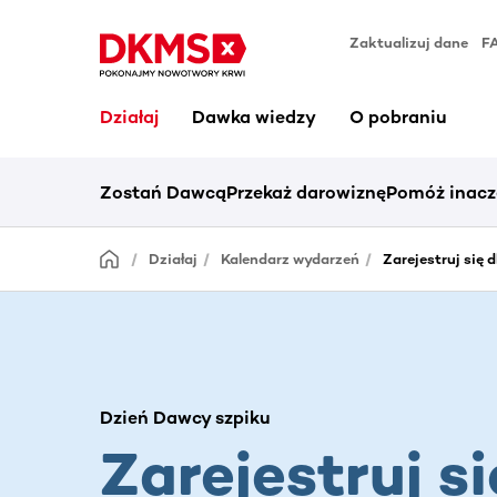
Zaktualizuj dane
F
Działaj
Dawka wiedzy
O pobraniu
Zostań Dawcą
Przekaż darowiznę
Pomóż inacz
Działaj
Kalendarz wydarzeń
Zarejestruj się 
Dzień Dawcy szpiku
Zarejestruj si