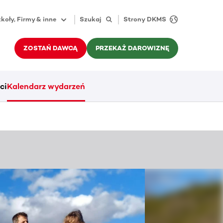
koły, Firmy & inne
Szukaj
Strony DKMS
ZOSTAŃ DAWCĄ
PRZEKAŻ DAROWIZNĘ
ci
Kalendarz wydarzeń