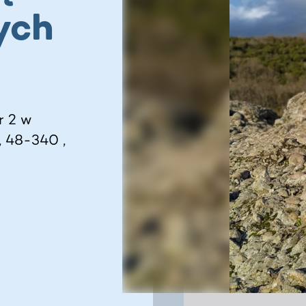
nych
r 2 w
, 48-340 ,