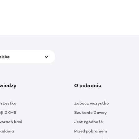
olska
wiedzy
O pobraniu
wszystko
Zobacz wszystko
cji DKMS
Szukanie Dawcy
orach krwi
Jest zgodność
badania
Przed pobraniem