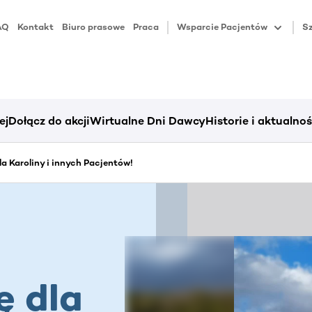
AQ
Kontakt
Biuro prasowe
Praca
Wsparcie Pacjentów
Sz
ej
Dołącz do akcji
Wirtualne Dni Dawcy
Historie i aktualnoś
dla Karoliny i innych Pacjentów!
ę dla