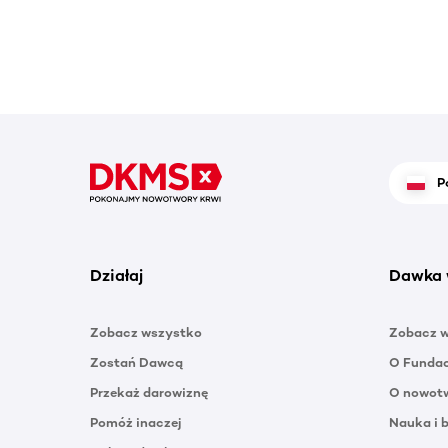
P
Działaj
Dawka 
Zobacz wszystko
Zobacz 
Zostań Dawcą
O Funda
Przekaż darowiznę
O nowotw
Pomóż inaczej
Nauka i 