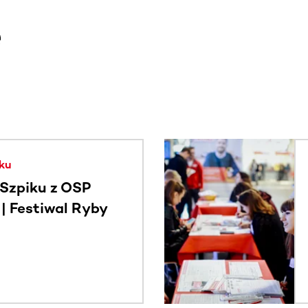
e
. Użyj klawisza Tab lub przesuń palcem, aby zobaczyć więce
ku
Szpiku z OSP
 Festiwal Ryby