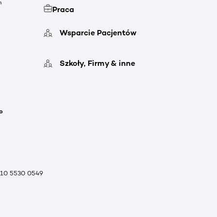
h
Praca
Wsparcie Pacjentów
Szkoły, Firmy & inne
o
010 5530 0549