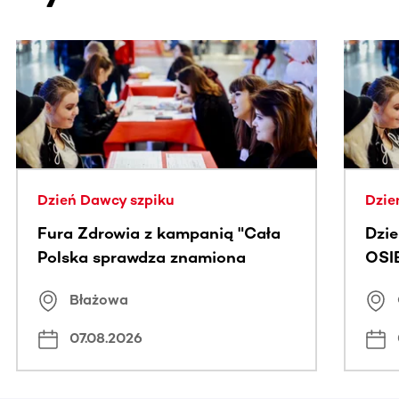
Ta sekcja zawiera treści przewijane w poziomie. Użyj kl
Dzień Dawcy szpiku
Dzie
Fura Zdrowia z kampanią "Cała
Dzi
Polska sprawdza znamiona
OSI
Błażowa
07.08.2026