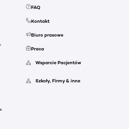
FAQ
Kontakt
Biuro prasowe
h
Praca
Wsparcie Pacjentów
Szkoły, Firmy & inne
o