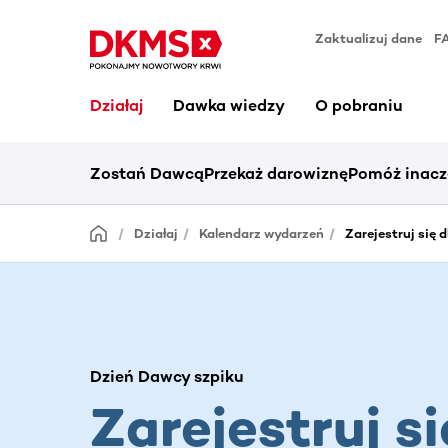
Zaktualizuj dane
F
Działaj
Dawka wiedzy
O pobraniu
Zostań Dawcą
Przekaż darowiznę
Pomóż inacz
Działaj
Kalendarz wydarzeń
Zarejestruj się 
Dzień Dawcy szpiku
Zarejestruj si