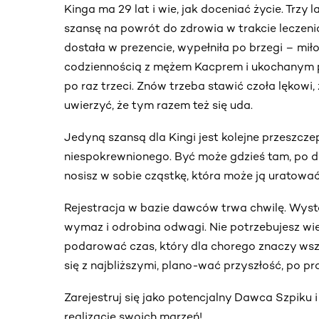
Kinga ma 29 lat i wie, jak doceniać życie. Trzy 
szansę na powrót do zdrowia w trakcie leczenia 
dostała w prezencie, wypełniła po brzegi – mił
codziennością z mężem Kacprem i ukochanym p
po raz trzeci. Znów trzeba stawić czoła lękowi,
uwierzyć, że tym razem też się uda.
Jedyną szansą dla Kingi jest kolejne przeszcze
niespokrewnionego. Być może gdzieś tam, po dru
nosisz w sobie cząstkę, która może ją uratować
Rejestracja w bazie dawców trwa chwilę. Wyst
wymaz i odrobina odwagi. Nie potrzebujesz wie
podarować czas, który dla chorego znaczy w
się z najbliższymi, plano-wać przyszłość, po pr
Zarejestruj się jako potencjalny Dawca Szpiku 
realizację swoich marzeń!