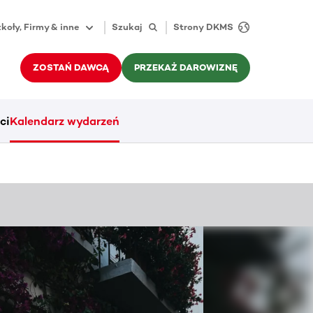
koły, Firmy & inne
Szukaj
Strony DKMS
ZOSTAŃ DAWCĄ
PRZEKAŻ DAROWIZNĘ
ci
Kalendarz wydarzeń