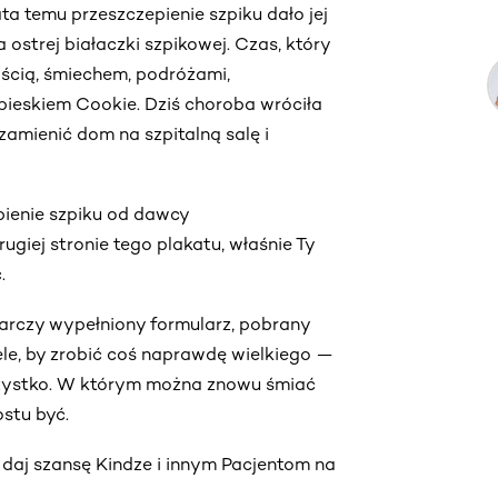
lata temu przeszczepienie szpiku dało jej
ostrej białaczki szpikowej. Czas, który
ością, śmiechem, podróżami,
ieskiem Cookie. Dziś choroba wróciła
 zamienić dom na szpitalną salę i
pienie szpiku od dawcy
giej stronie tego plakatu, właśnie Ty
.
arczy wypełniony formularz, pobrany
le, by zrobić coś naprawdę wielkiego —
szystko. W którym można znowu śmiać
ostu być.
i daj szansę Kindze i innym Pacjentom na