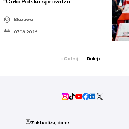
"Cała Polska sprawdza
znamiona
Błażowa
07.08.2026
Cofnij
Dalej
Zaktualizuj dane