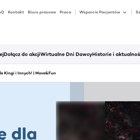
AQ
Kontakt
Biuro prasowe
Praca
Wsparcie Pacjentów
Sz
ej
Dołącz do akcji
Wirtualne Dni Dawcy
Historie i aktualnoś
dla Kingi i Innych! | Move&Fun
ę dla