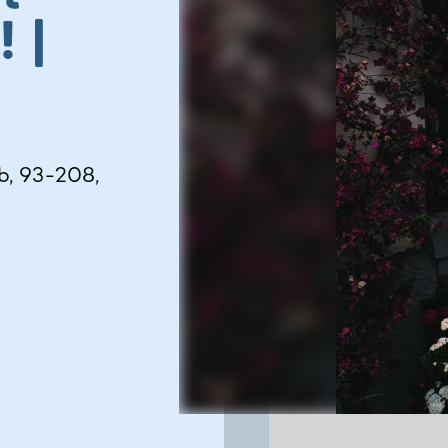
! |
b, 93-208,