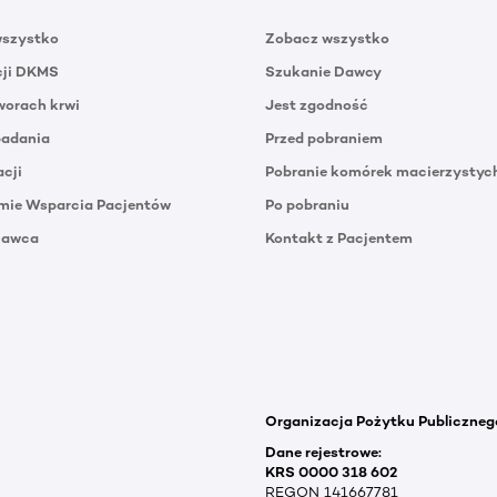
wszystko
Zobacz wszystko
cji DKMS
Szukanie Dawcy
orach krwi
Jest zgodność
badania
Przed pobraniem
acji
Pobranie komórek macierzystyc
mie Wsparcia Pacjentów
Po pobraniu
Dawca
Kontakt z Pacjentem
Organizacja Pożytku Publiczneg
Dane rejestrowe:
KRS 0000 318 602
REGON 141667781