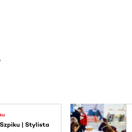
e
. Użyj klawisza Tab lub przesuń palcem, aby zobaczyć więce
ku
zpiku | Stylista