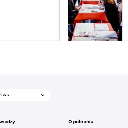
olska
wiedzy
O pobraniu