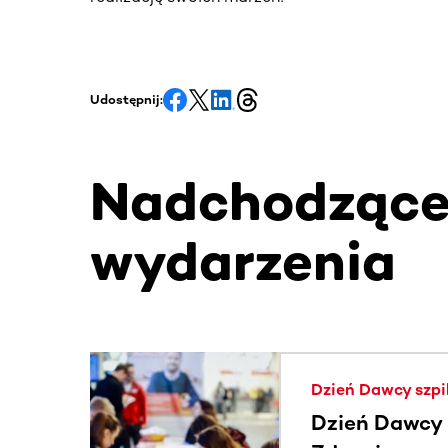
Udostępnij:
Nadchodząc
wydarzenia
Ta sekcja zawiera treści przewijane w poziomie
Dzień Dawcy szpi
Dzień Dawcy S