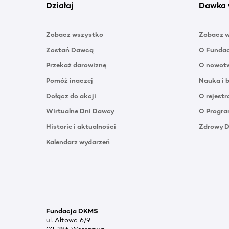
Działaj
Dawka 
Zobacz wszystko
Zobacz 
Zostań Dawcą
O Funda
Przekaż darowiznę
O nowotw
Pomóż inaczej
Nauka i 
Dołącz do akcji
O rejestr
Wirtualne Dni Dawcy
O Progra
Historie i aktualności
Zdrowy 
Kalendarz wydarzeń
Fundacja DKMS
ul. Altowa 6/9