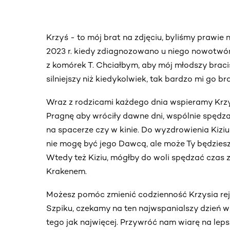
Krzyś - to mój brat na zdjęciu, byliśmy prawie
2023 r. kiedy zdiagnozowano u niego nowotwór
z komórek T. Chciałbym, aby mój młodszy braci
silniejszy niż kiedykolwiek, tak bardzo mi go br
Wraz z rodzicami każdego dnia wspieramy Krz
Pragnę aby wróciły dawne dni, wspólnie spędza
na spacerze czy w kinie. Do wyzdrowienia Kiziu
nie mogę być jego Dawcą, ale może Ty będzies
Wtedy też Kiziu, mógłby do woli spędzać czas 
Krakenem.
Możesz pomóc zmienić codzienność Krzysia rej
Szpiku, czekamy na ten najwspanialszy dzień w
tego jak najwięcej. Przywróć nam wiarę na lepsz