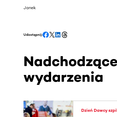
Janek
Udostępnij:
Nadchodząc
wydarzenia
Ta sekcja zawiera treści przewijane w poziomie
Dzień Dawcy szpi