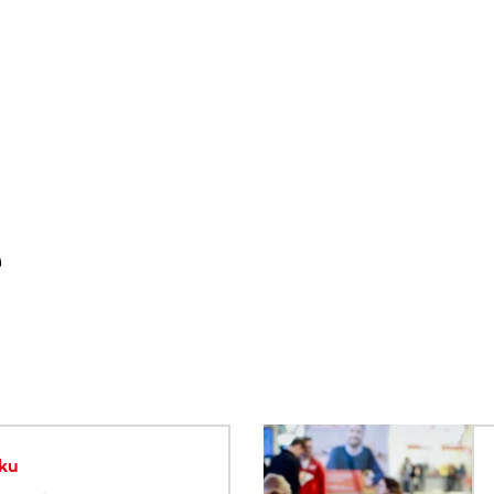
e
. Użyj klawisza Tab lub przesuń palcem, aby zobaczyć więce
ku