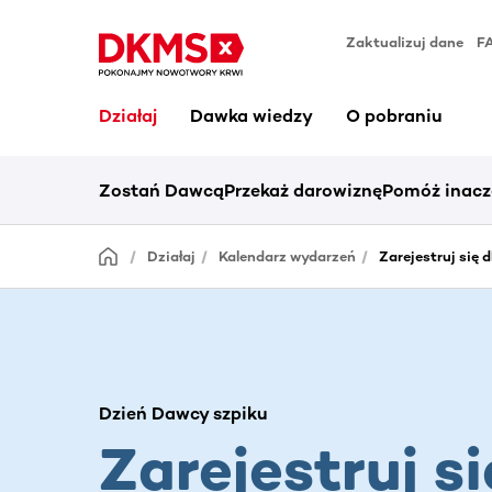
Zaktualizuj dane
F
Działaj
Dawka wiedzy
O pobraniu
Zostań Dawcą
Przekaż darowiznę
Pomóż inacz
Działaj
Kalendarz wydarzeń
Zarejestruj się 
Dzień Dawcy szpiku
Zarejestruj si