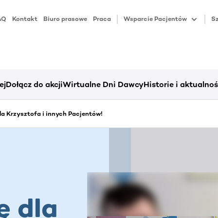
AQ
Kontakt
Biuro prasowe
Praca
Wsparcie Pacjentów
Sz
ej
Dołącz do akcji
Wirtualne Dni Dawcy
Historie i aktualnoś
dla Krzysztofa i innych Pacjentów!
ę dla