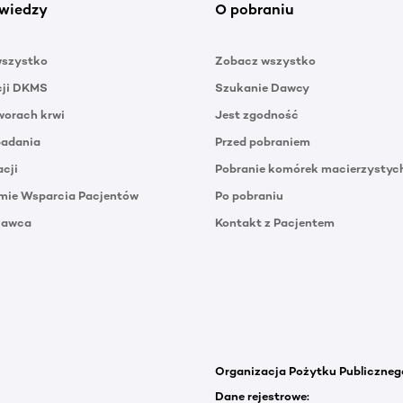
wiedzy
O pobraniu
wszystko
Zobacz wszystko
cji DKMS
Szukanie Dawcy
orach krwi
Jest zgodność
badania
Przed pobraniem
acji
Pobranie komórek macierzystyc
mie Wsparcia Pacjentów
Po pobraniu
Dawca
Kontakt z Pacjentem
Organizacja Pożytku Publiczneg
Dane rejestrowe: