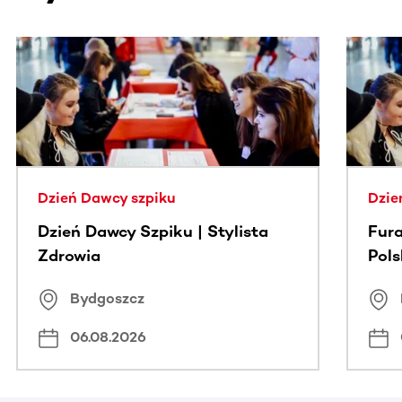
Ta sekcja zawiera treści przewijane w poziomie. Użyj kl
Dzień Dawcy szpiku
Dzie
Dzień Dawcy Szpiku | Stylista
Fura
Zdrowia
Pol
Bydgoszcz
06.08.2026