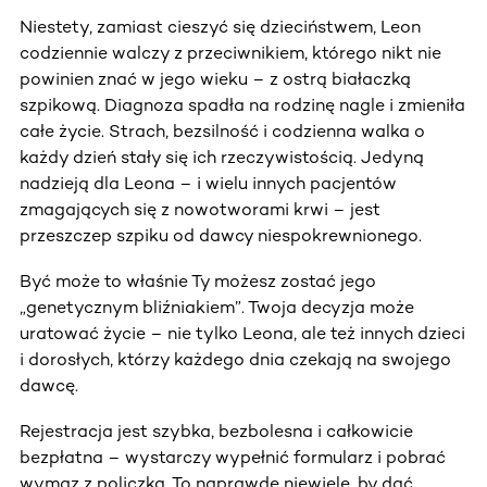
Niestety, zamiast cieszyć się dzieciństwem, Leon
codziennie walczy z przeciwnikiem, którego nikt nie
powinien znać w jego wieku – z ostrą białaczką
szpikową. Diagnoza spadła na rodzinę nagle i zmieniła
całe życie. Strach, bezsilność i codzienna walka o
każdy dzień stały się ich rzeczywistością. Jedyną
nadzieją dla Leona – i wielu innych pacjentów
zmagających się z nowotworami krwi – jest
przeszczep szpiku od dawcy niespokrewnionego.
Być może to właśnie Ty możesz zostać jego
„genetycznym bliźniakiem”. Twoja decyzja może
uratować życie – nie tylko Leona, ale też innych dzieci
i dorosłych, którzy każdego dnia czekają na swojego
dawcę.
Rejestracja jest szybka, bezbolesna i całkowicie
bezpłatna – wystarczy wypełnić formularz i pobrać
wymaz z policzka. To naprawdę niewiele, by dać