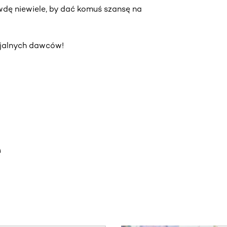
wdę niewiele, by dać komuś szansę na
ncjalnych dawców!
e