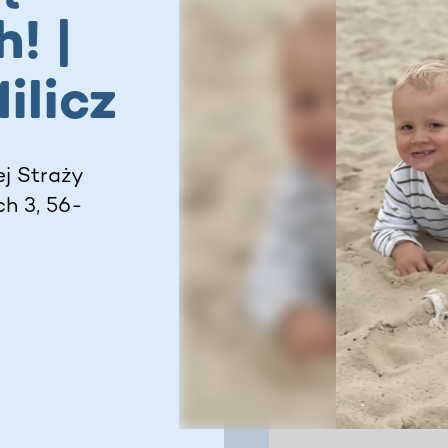
! |
ilicz
j Straży
h 3, 56-