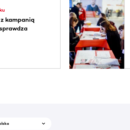
. Użyj klawisza Tab lub przesuń palcem, aby zobaczyć więce
ku
 z kampanią
 sprawdza
olska