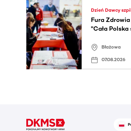
Ta sekcja zawiera treści przewijane w poziomie
Dzień Dawcy szpi
Fura Zdrowia
"Cała Polska
znamiona
Błażowa
07.08.2026
P