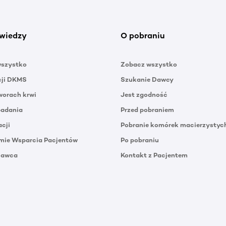
wiedzy
O pobraniu
wszystko
Zobacz wszystko
cji DKMS
Szukanie Dawcy
orach krwi
Jest zgodność
badania
Przed pobraniem
acji
Pobranie komórek macierzystyc
mie Wsparcia Pacjentów
Po pobraniu
Dawca
Kontakt z Pacjentem