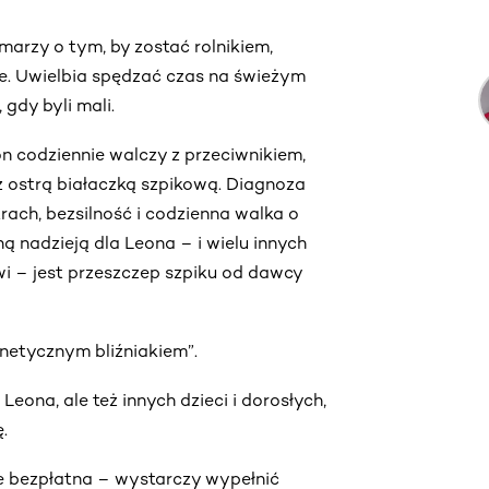
 marzy o tym, by zostać rolnikiem,
ze. Uwielbia spędzać czas na świeżym
 gdy byli mali.
on codziennie walczy z przeciwnikiem,
z ostrą białaczką szpikową. Diagnoza
trach, bezsilność i codzienna walka o
ną nadzieją dla Leona – i wielu innych
i – jest przeszczep szpiku od dawcy
netycznym bliźniakiem”.
eona, ale też innych dzieci i dorosłych,
.
ie bezpłatna – wystarczy wypełnić