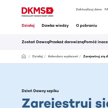
Zaktualizuj dane
F
Działaj
Dawka wiedzy
O pobraniu
Zostań Dawcą
Przekaż darowiznę
Pomóż inacz
Działaj
Kalendarz wydarzeń
Zarejestruj się d
Dzień Dawcy szpiku
Zarejestruj si