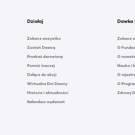
Działaj
Dawka 
Zobacz wszystko
Zobacz 
Zostań Dawcą
O Funda
Przekaż darowiznę
O nowotw
Pomóż inaczej
Nauka i 
Dołącz do akcji
O rejestr
Wirtualne Dni Dawcy
O Progra
Historie i aktualności
Zdrowy 
Kalendarz wydarzeń