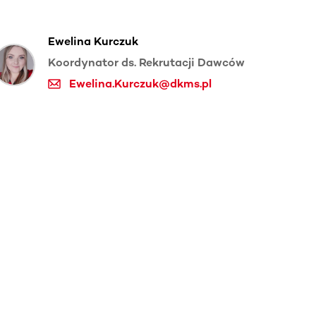
Ewelina Kurczuk
Koordynator ds. Rekrutacji Dawców
Ewelina.Kurczuk@dkms.pl