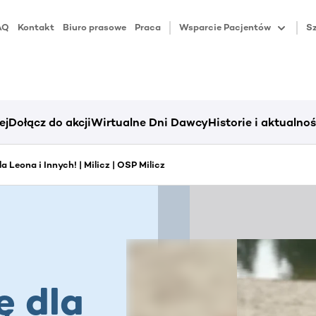
AQ
Kontakt
Biuro prasowe
Praca
Wsparcie Pacjentów
Sz
ej
Dołącz do akcji
Wirtualne Dni Dawcy
Historie i aktualnoś
la Leona i Innych! | Milicz | OSP Milicz
ę dla