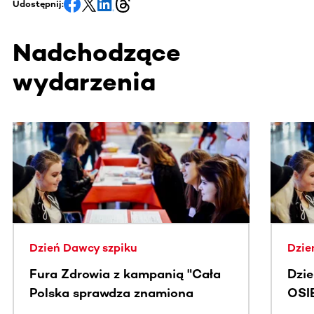
Udostępnij:
Nadchodzące
wydarzenia
Ta sekcja zawiera treści przewijane w poziomie. Użyj kl
Dzień Dawcy szpiku
Dzie
Fura Zdrowia z kampanią "Cała
Dzi
Polska sprawdza znamiona
OSI