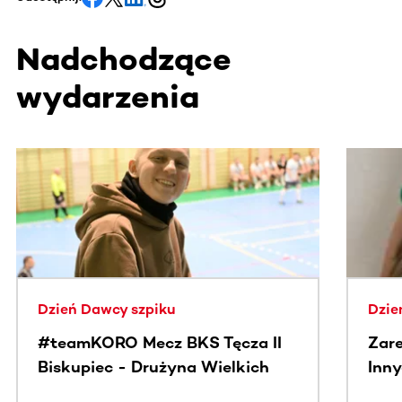
Nadchodzące
wydarzenia
Ta sekcja zawiera treści przewijane w poziomie. Użyj kl
Dzień Dawcy szpiku
Dzie
#teamKORO Mecz BKS Tęcza II
Zare
Biskupiec - Drużyna Wielkich
Inny
Serc
Puc