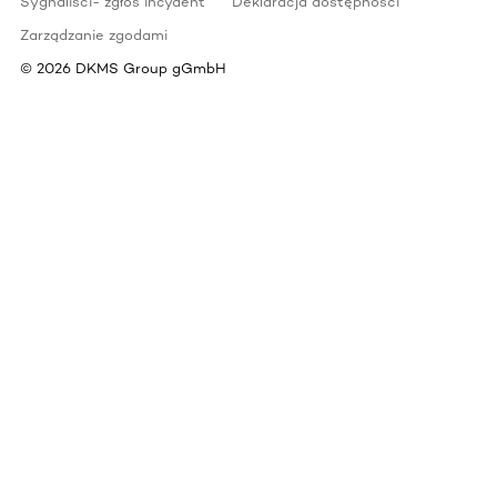
Sygnaliści- zgłoś incydent
Deklaracja dostępności
Zarządzanie zgodami
©
2026
DKMS Group gGmbH