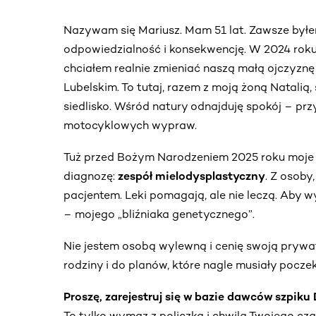
Nazywam się Mariusz. Mam 51 lat. Zawsze byłe
odpowiedzialność i konsekwencję. W 2024 rok
chciałem realnie zmieniać naszą małą ojczyznę 
Lubelskim. To tutaj, razem z moją żoną Natalią
siedlisko. Wśród natury odnajduję spokój – prz
motocyklowych wypraw.
Tuż przed Bożym Narodzeniem 2025 roku moje ż
diagnozę:
zespół mielodysplastyczny
. Z osoby
pacjentem. Leki pomagają, ale nie leczą. Aby w
– mojego „bliźniaka genetycznego”.
Nie jestem osobą wylewną i cenię swoją prywa
rodziny i do planów, które nagle musiały pocze
Proszę, zarejestruj się w bazie dawców szpik
To tylko wymaz z policzka i chwila Twojego cza