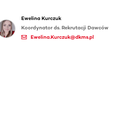
Ewelina Kurczuk
Koordynator ds. Rekrutacji Dawców
Ewelina.Kurczuk@dkms.pl