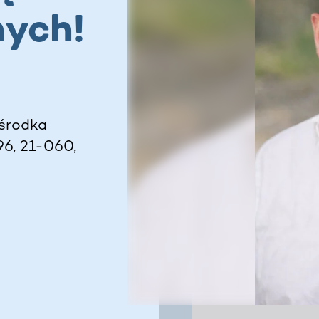
nych!
środka
96, 21-060,