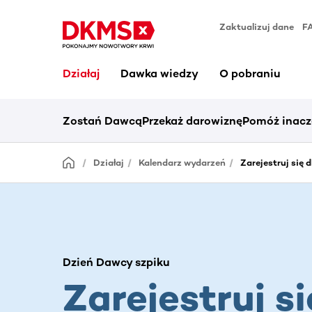
Zaktualizuj dane
F
Działaj
Dawka wiedzy
O pobraniu
Zostań Dawcą
Przekaż darowiznę
Pomóż inacz
Działaj
Kalendarz wydarzeń
Zarejestruj się d
Dzień Dawcy szpiku
Zarejestruj si