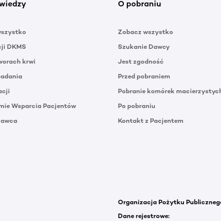
wiedzy
O pobraniu
wszystko
Zobacz wszystko
cji DKMS
Szukanie Dawcy
orach krwi
Jest zgodność
badania
Przed pobraniem
acji
Pobranie komórek macierzystyc
mie Wsparcia Pacjentów
Po pobraniu
Dawca
Kontakt z Pacjentem
Organizacja Pożytku Publiczneg
Dane rejestrowe: