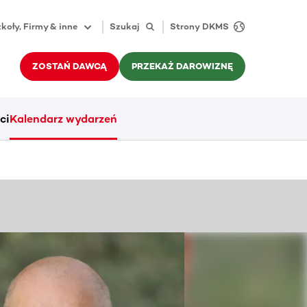
koły, Firmy & inne
Szukaj
Strony DKMS
ZOSTAŃ DAWCĄ
PRZEKAŻ DAROWIZNĘ
ci
Kalendarz wydarzeń