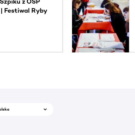
Szpiku z OSP
 Festiwal Ryby
olska