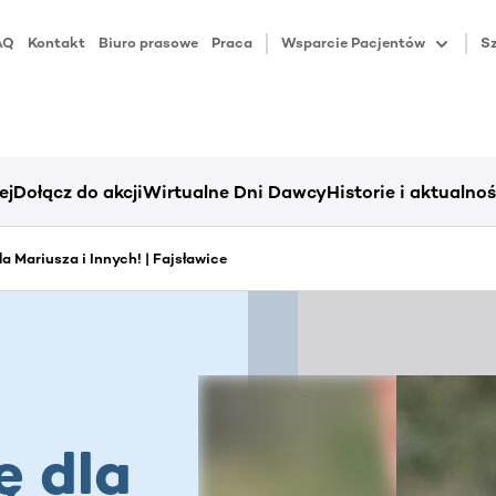
AQ
Kontakt
Biuro prasowe
Praca
Wsparcie Pacjentów
Sz
ej
Dołącz do akcji
Wirtualne Dni Dawcy
Historie i aktualnoś
la Mariusza i Innych! | Fajsławice
ę dla