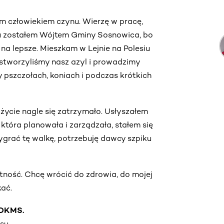
m człowiekiem czynu. Wierzę w pracę,
u zostałem Wójtem Gminy Sosnowica, bo
na lepsze. Mieszkam w Lejnie na Polesiu
, stworzyliśmy nasz azyl i prowadzimy
y pszczołach, koniach i podczas krótkich
ycie nagle się zatrzymało. Usłyszałem
, która planowała i zarządzała, stałem się
ygrać tę walkę, potrzebuję dawcy szpiku
tność. Chcę wrócić do zdrowia, do mojej
kać.
u DKMS.
su.