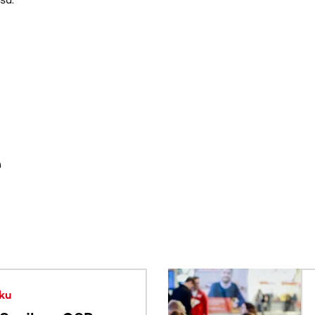
e
. Użyj klawisza Tab lub przesuń palcem, aby zobaczyć więce
ku