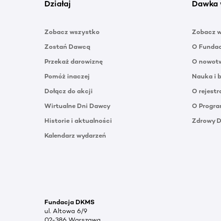
Działaj
Dawka 
Zobacz wszystko
Zobacz 
Zostań Dawcą
O Funda
Przekaż darowiznę
O nowotw
Pomóż inaczej
Nauka i 
Dołącz do akcji
O rejestr
Wirtualne Dni Dawcy
O Progra
Historie i aktualności
Zdrowy 
Kalendarz wydarzeń
Fundacja DKMS
ul. Altowa 6/9
02-386 Warszawa