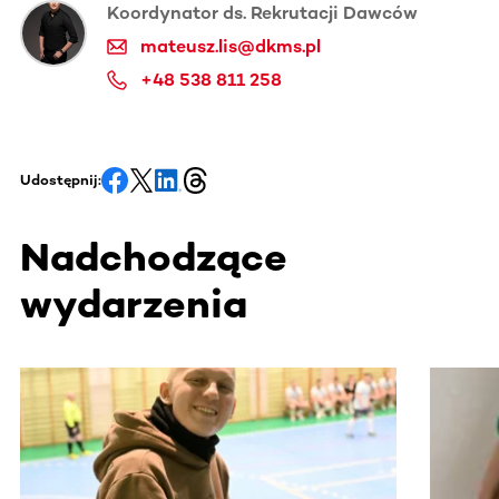
Koordynator ds. Rekrutacji Dawców
mateusz.lis@dkms.pl
+48 538 811 258
Udostępnij:
Nadchodzące
wydarzenia
Ta sekcja zawiera treści przewijane w poziomie. Użyj kl