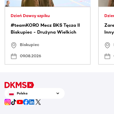
Dzień Dawcy szpiku
Dzie
#teamKORO Mecz BKS Tęcza II
Zare
Biskupiec - Drużyna Wielkich
Inny
Serc
Puc
Biskupiec
09.08.2026
Polska