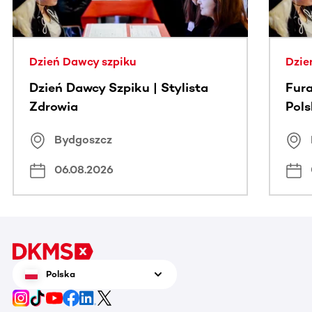
Dzień Dawcy szpiku
Dzie
Dzień Dawcy Szpiku | Stylista
Fura
Zdrowia
Pol
Bydgoszcz
06.08.2026
Polska