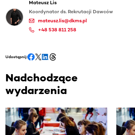
Mateusz Lis
Koordynator ds. Rekrutacji Dawców
mateusz.lis@dkms.pl
+48 538 811 258
Udostępnij:
Nadchodzące
wydarzenia
Ta sekcja zawiera treści przewijane w poziomie. Użyj kl