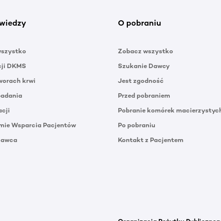
wiedzy
O pobraniu
wszystko
Zobacz wszystko
cji DKMS
Szukanie Dawcy
orach krwi
Jest zgodność
badania
Przed pobraniem
acji
Pobranie komórek macierzystyc
mie Wsparcia Pacjentów
Po pobraniu
Dawca
Kontakt z Pacjentem