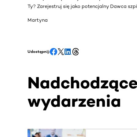
Ty? Zarejestruj się jako potencjalny Dawca szp
Martyna
Udostępnij:
Nadchodząc
wydarzenia
Ta sekcja zawiera treści przewijane w poziomie