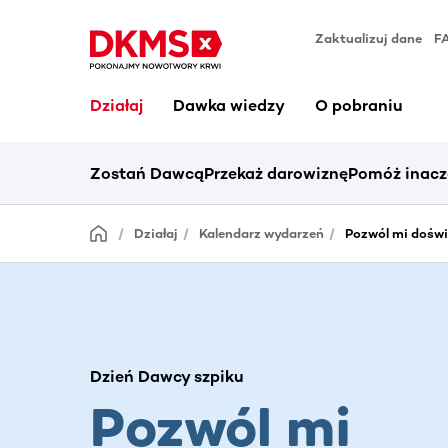
Zaktualizuj dane
F
Działaj
Dawka wiedzy
O pobraniu
Zostań Dawcą
Przekaż darowiznę
Pomóż inacz
Działaj
Kalendarz wydarzeń
Pozwól mi doświa
Dzień Dawcy szpiku
Pozwól mi