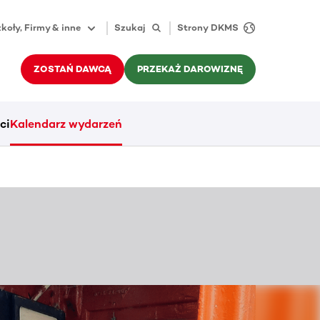
koły, Firmy & inne
Szukaj
Strony DKMS
ZOSTAŃ DAWCĄ
PRZEKAŻ DAROWIZNĘ
ci
Kalendarz wydarzeń