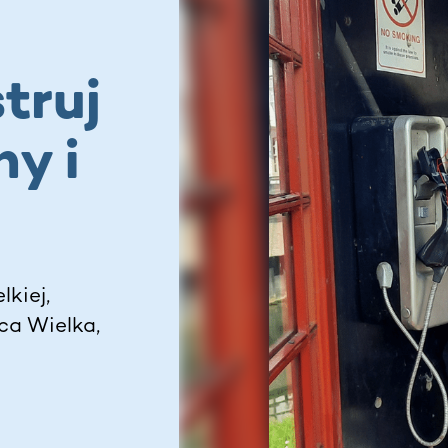
truj
ny i
kiej,
ca Wielka,