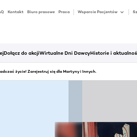
AQ
Kontakt
Biuro prasowe
Praca
Wsparcie Pacjentów
Sz
ej
Dołącz do akcji
Wirtualne Dni Dawcy
Historie i aktualnoś
dczać życie! Zarejestruj się dla Martyny i Innych.