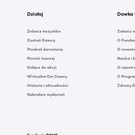
Działaj
Dawka 
Zobacz wszystko
Zobacz 
Zostań Dawcą
O Funda
Przekaż darowiznę
O nowotw
Pomóż inaczej
Nauka i 
Dołącz do akcji
O rejestr
Wirtualne Dni Dawcy
O Progra
Historie i aktualności
Zdrowy 
Kalendarz wydarzeń