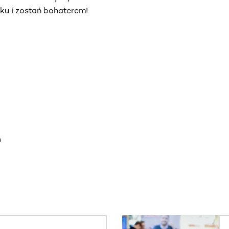
iku i zostań bohaterem!
e
. Użyj klawisza Tab lub przesuń palcem, aby zobaczyć więce