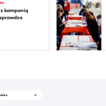
ku
 z kampanią
 sprawdza
olska