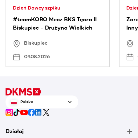
Dzień Dawcy szpiku
Dzie
#teamKORO Mecz BKS Tęcza II
Zare
Biskupiec - Drużyna Wielkich
Inny
Serc
Puc
Biskupiec
09.08.2026
Polska
Działaj