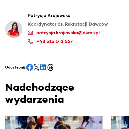
Patrycja Krajewska
Koordynator ds. Rekrutacji Dawców
patrycja.krajewska@dkms.pl
+48 515 143 667
Udostępnij:
Nadchodzące
wydarzenia
Ta sekcja zawiera treści przewijane w poziomie. Użyj kl