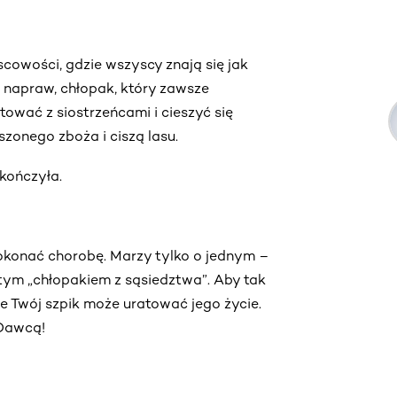
jscowości, gdzie wszyscy znają się jak
 napraw, chłopak, który zawsze
ować z siostrzeńcami i cieszyć się
zonego zboża i ciszą lasu.
skończyła.
pokonać chorobę. Marzy tylko o jednym –
tym „chłopakiem z sąsiedztwa”. Aby tak
ie Twój szpik może uratować jego życie.
 Dawcą!