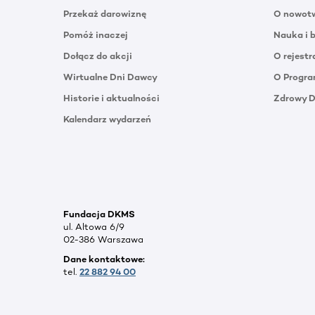
Przekaż darowiznę
O nowotw
Pomóż inaczej
Nauka i 
Dołącz do akcji
O rejestr
Wirtualne Dni Dawcy
O Progra
Historie i aktualności
Zdrowy 
Kalendarz wydarzeń
Fundacja DKMS
ul. Altowa 6/9
02-386 Warszawa
Dane kontaktowe:
tel.
22 882 94 00