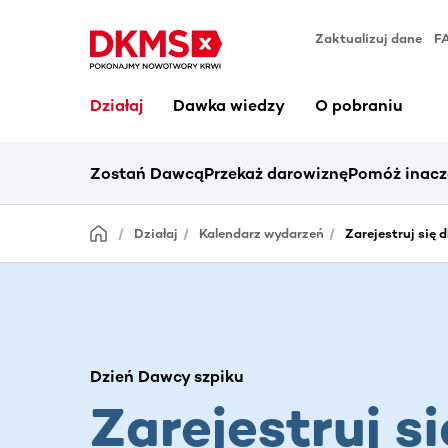
Zaktualizuj dane
F
Działaj
Dawka wiedzy
O pobraniu
Zostań Dawcą
Przekaż darowiznę
Pomóż inacz
Działaj
Kalendarz wydarzeń
Zarejestruj się 
Dzień Dawcy szpiku
Zarejestruj si