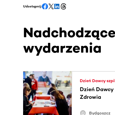
Udostępnij:
Nadchodząc
wydarzenia
Ta sekcja zawiera treści przewijane w poziomie
Dzień Dawcy szpi
Dzień Dawcy S
Zdrowia
Bydgoszcz