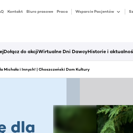
AQ
Kontakt
Biuro prasowe
Praca
Wsparcie Pacjentów
Sz
ej
Dołącz do akcji
Wirtualne Dni Dawcy
Historie i aktualnoś
dla Michała i Innych! | Choszczeński Dom Kultury
ę dla