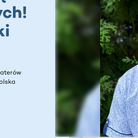
ych!
ki
haterów
olska