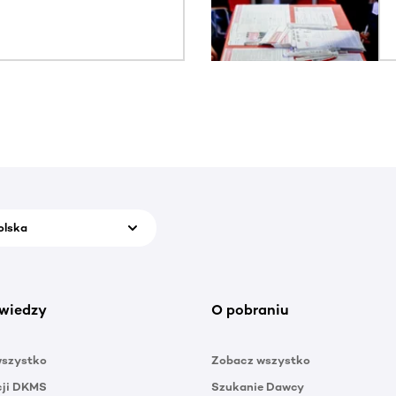
olska
wiedzy
O pobraniu
wszystko
Zobacz wszystko
cji DKMS
Szukanie Dawcy