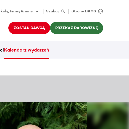
koły, Firmy & inne
Szukaj
Strony DKMS
ZOSTAŃ DAWCĄ
PRZEKAŻ DAROWIZNĘ
ci
Kalendarz wydarzeń