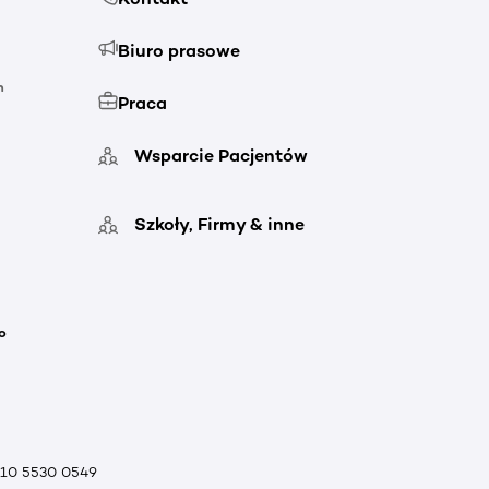
Biuro prasowe
h
Praca
Wsparcie Pacjentów
Szkoły, Firmy & inne
o
010 5530 0549