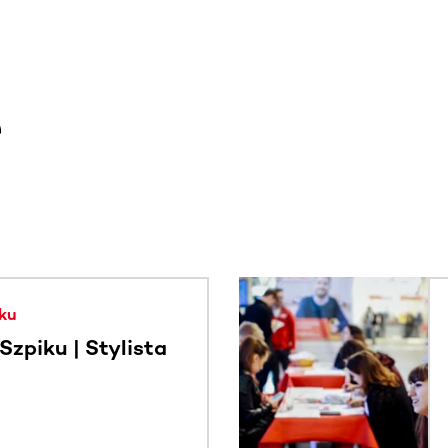
e
. Użyj klawisza Tab lub przesuń palcem, aby zobaczyć więce
ku
zpiku | Stylista