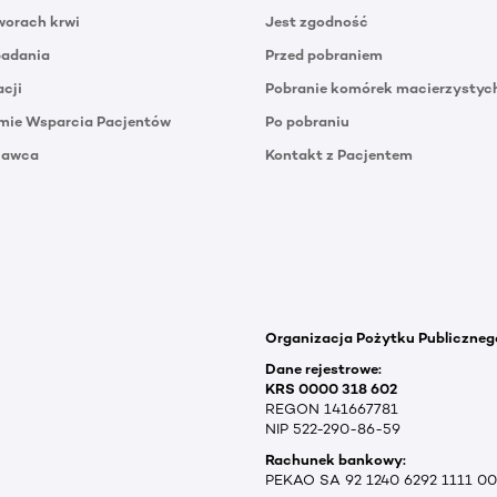
orach krwi
Jest zgodność
badania
Przed pobraniem
acji
Pobranie komórek macierzystyc
mie Wsparcia Pacjentów
Po pobraniu
Dawca
Kontakt z Pacjentem
Organizacja Pożytku Publiczneg
Dane rejestrowe:
KRS 0000 318 602
REGON 141667781
NIP 522-290-86-59
Rachunek bankowy:
PEKAO SA 92 1240 6292 1111 0