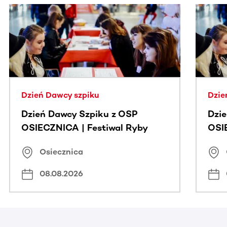
Ta sekcja zawiera treści przewijane w poziomie. Użyj kl
Dzień Dawcy szpiku
Dzie
Dzień Dawcy Szpiku z OSP
Dzi
OSIECZNICA | Festiwal Ryby
OSI
Osiecznica
08.08.2026