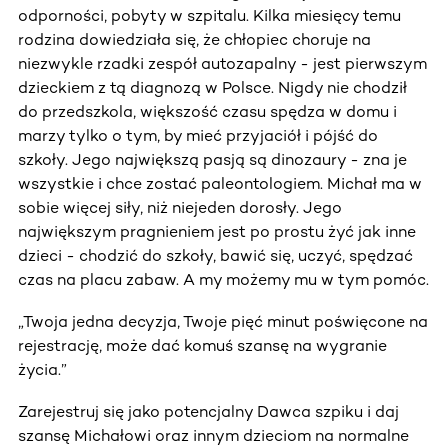
odporności, pobyty w szpitalu. Kilka miesięcy temu
rodzina dowiedziała się, że chłopiec choruje na
niezwykle rzadki zespół autozapalny - jest pierwszym
dzieckiem z tą diagnozą w Polsce. Nigdy nie chodził
do przedszkola, większość czasu spędza w domu i
marzy tylko o tym, by mieć przyjaciół i pójść do
szkoły. Jego największą pasją są dinozaury - zna je
wszystkie i chce zostać paleontologiem. Michał ma w
sobie więcej siły, niż niejeden dorosły. Jego
największym pragnieniem jest po prostu żyć jak inne
dzieci - chodzić do szkoły, bawić się, uczyć, spędzać
czas na placu zabaw. A my możemy mu w tym pomóc.
„Twoja jedna decyzja, Twoje pięć minut poświęcone na
rejestrację, może dać komuś szansę na wygranie
życia.”
Zarejestruj się jako potencjalny Dawca szpiku i daj
szansę Michałowi oraz innym dzieciom na normalne