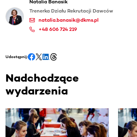
Natalia Banasik
Trenerka Działu Rekrutacji Dawców
natalia.banasik@dkms.pl
+48 606 724 219
Udostępnij:
Nadchodzące
wydarzenia
Ta sekcja zawiera treści przewijane w poziomie. Użyj kl