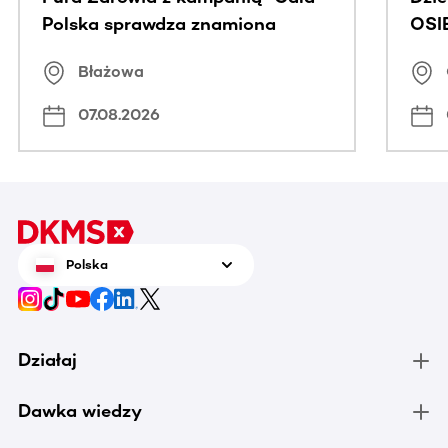
Polska sprawdza znamiona
OSI
Błażowa
07.08.2026
Polska
Działaj
Dawka wiedzy