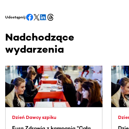
Udostępnij:
Nadchodzące
wydarzenia
Ta sekcja zawiera treści przewijane w poziomie. Użyj kl
Dzień Dawcy szpiku
Dzie
Fura Zdrowia z kampanią "Cała
Dzi