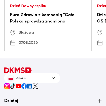
Dzień Dawcy szpiku
Dzie
Fura Zdrowia z kampanią "Cała
Dzi
Polska sprawdza znamiona
OSI
Błażowa
07.08.2026
Polska
Działaj