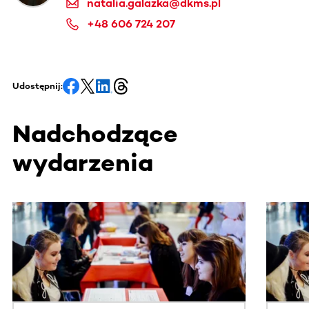
natalia.galazka@dkms.pl
+48 606 724 207
Udostępnij:
Nadchodzące
wydarzenia
Ta sekcja zawiera treści przewijane w poziomie. Użyj kl