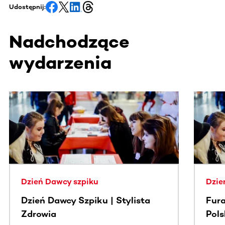
Udostępnij:
Nadchodzące
wydarzenia
Ta sekcja zawiera treści przewijane w poziomie. Użyj kl
Dzień Dawcy szpiku
Dzie
Dzień Dawcy Szpiku | Stylista
Fura
Zdrowia
Pol