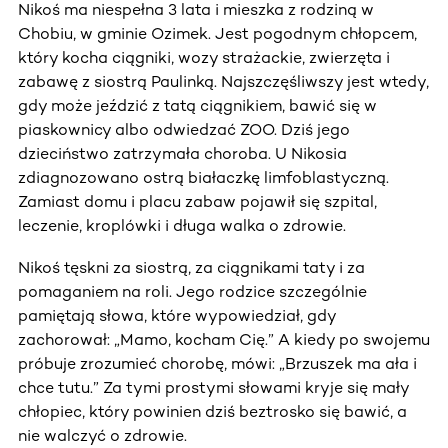
Nikoś ma niespełna 3 lata i mieszka z rodziną w
Chobiu, w gminie Ozimek. Jest pogodnym chłopcem,
który kocha ciągniki, wozy strażackie, zwierzęta i
zabawę z siostrą Paulinką. Najszczęśliwszy jest wtedy,
gdy może jeździć z tatą ciągnikiem, bawić się w
piaskownicy albo odwiedzać ZOO. Dziś jego
dzieciństwo zatrzymała choroba. U Nikosia
zdiagnozowano ostrą białaczkę limfoblastyczną.
Zamiast domu i placu zabaw pojawił się szpital,
leczenie, kroplówki i długa walka o zdrowie.
Nikoś tęskni za siostrą, za ciągnikami taty i za
pomaganiem na roli. Jego rodzice szczególnie
pamiętają słowa, które wypowiedział, gdy
zachorował: „Mamo, kocham Cię.” A kiedy po swojemu
próbuje zrozumieć chorobę, mówi: „Brzuszek ma ała i
chce tutu.” Za tymi prostymi słowami kryje się mały
chłopiec, który powinien dziś beztrosko się bawić, a
nie walczyć o zdrowie.