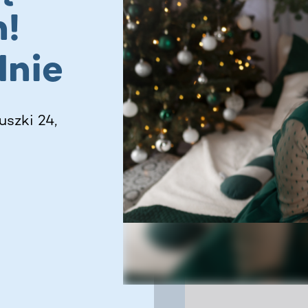
h!
lnie
uszki 24,