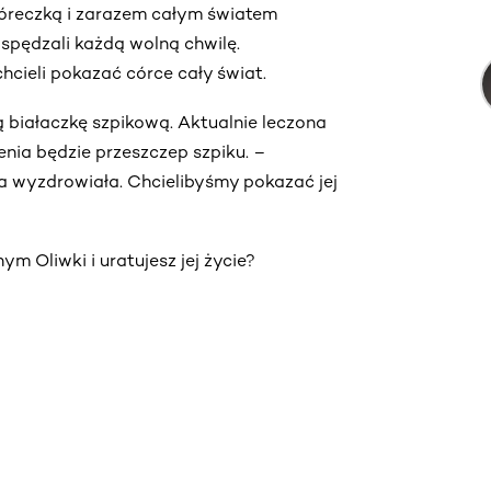
córeczką i zarazem całym światem
 spędzali każdą wolną chwilę.
chcieli pokazać córce cały świat.
ą białaczkę szpikową. Aktualnie leczona
enia będzie przeszczep szpiku. –
a wyzdrowiała. Chcielibyśmy pokazać jej
ym Oliwki i uratujesz jej życie?