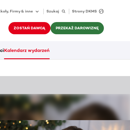
koły, Firmy & inne
Szukaj
Strony DKMS
ZOSTAŃ DAWCĄ
PRZEKAŻ DAROWIZNĘ
ci
Kalendarz wydarzeń