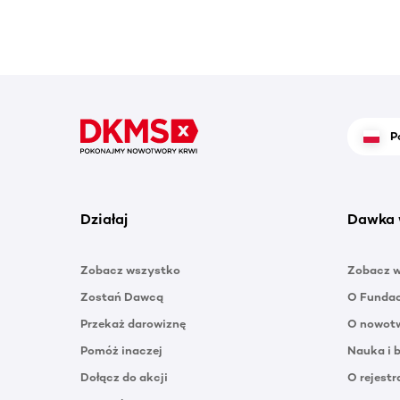
P
Działaj
Dawka 
Zobacz wszystko
Zobacz 
Zostań Dawcą
O Funda
Przekaż darowiznę
O nowotw
Pomóż inaczej
Nauka i 
Dołącz do akcji
O rejestr