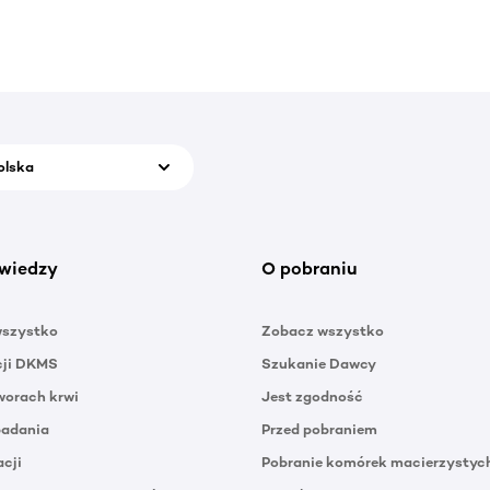
olska
wiedzy
O pobraniu
wszystko
Zobacz wszystko
cji DKMS
Szukanie Dawcy
orach krwi
Jest zgodność
badania
Przed pobraniem
acji
Pobranie komórek macierzystyc