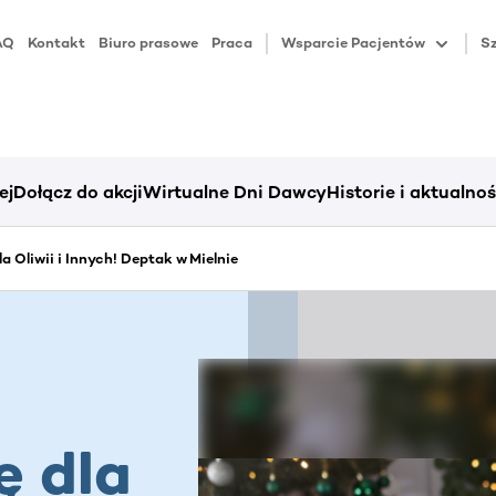
AQ
Kontakt
Biuro prasowe
Praca
Wsparcie Pacjentów
Sz
ej
Dołącz do akcji
Wirtualne Dni Dawcy
Historie i aktualnoś
la Oliwii i Innych! Deptak w Mielnie
ę dla