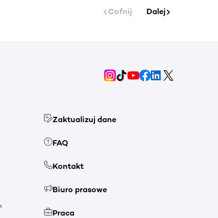
Cofnij
Dalej
Zaktualizuj dane
FAQ
Kontakt
Biuro prasowe
h
Praca