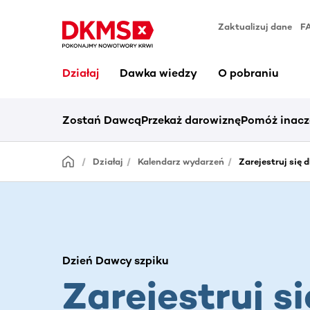
Zaktualizuj dane
F
Działaj
Dawka wiedzy
O pobraniu
Zostań Dawcą
Przekaż darowiznę
Pomóż inacz
Działaj
Kalendarz wydarzeń
Zarejestruj się d
Dzień Dawcy szpiku
Zarejestruj si