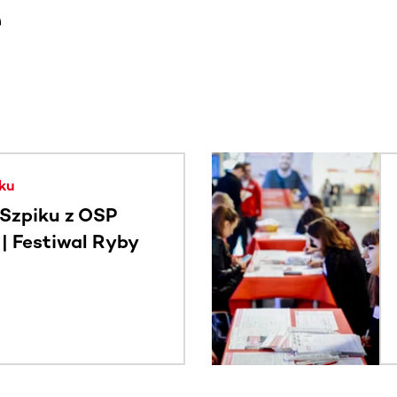
e
. Użyj klawisza Tab lub przesuń palcem, aby zobaczyć więce
ku
Szpiku z OSP
 Festiwal Ryby