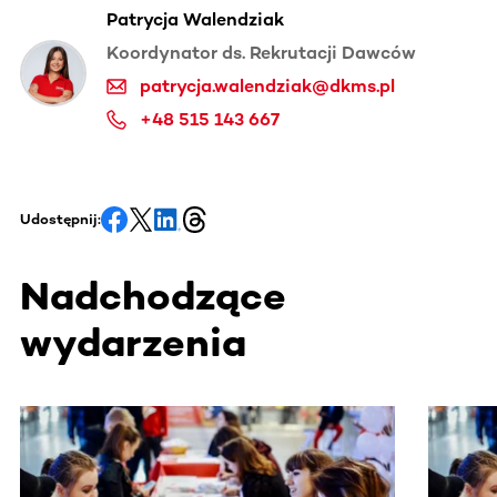
Patrycja Walendziak
Koordynator ds. Rekrutacji Dawców
patrycja.walendziak@dkms.pl
+48 515 143 667
Udostępnij:
Nadchodzące
wydarzenia
Ta sekcja zawiera treści przewijane w poziomie. Użyj kl