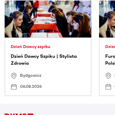
Ta sekcja zawiera treści przewijane w poziomie. Użyj kl
Dzień Dawcy szpiku
Dzie
Dzień Dawcy Szpiku | Stylista
Fura
Zdrowia
Pol
Bydgoszcz
06.08.2026