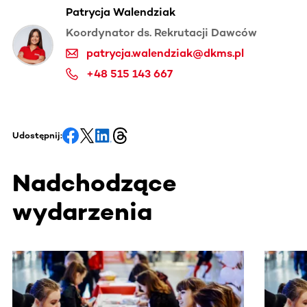
Patrycja Walendziak
Koordynator ds. Rekrutacji Dawców
patrycja.walendziak@dkms.pl
+48 515 143 667
Udostępnij:
Nadchodzące
wydarzenia
Ta sekcja zawiera treści przewijane w poziomie. Użyj kl