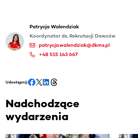
Patrycja Walendziak
Koordynator ds. Rekrutacji Dawców
patrycja.walendziak@dkms.pl
+48 515 143 667
Udostępnij:
Nadchodzące
wydarzenia
Ta sekcja zawiera treści przewijane w poziomie. Użyj kl