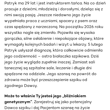
Patryk ma 29 lat i jest instruktorem tańca. Na co dzień
pracuje z dziećmi, młodzieżą i dorosłymi, dzieląc się z
nimi swoją pasją. Jeszcze niedawno jego życie
wypełniała praca z uczniami, spacery z psem oraz
czas spędzany z narzeczoną. Na początku 2026 roku
wszystko nagle się zmieniło. Pojawiła się wysoka
gorączka, silne osłabienie i niepokojące objawy, które
wymagały kolejnych badań i wizyt u lekarzy. 5 lutego
Patryk usłyszał diagnozę, która całkowicie odmieniła
jego codzienność – ostra białaczka szpikowa. Dziś
jego życie wygląda zupełnie inaczej. Zamiast sali
tanecznej są szpitalne sale, leczenie i długie dni
spędzone na oddziale. Jego szansą na powrót do
zdrowia może być przeszczepienie szpiku od
zgodnego Dawcy.
Może to właśnie Ty jesteś jego „bliźniakiem
genetycznym”
. Zarejestruj się jako potencjalny
Dawca szpiku i daj Pacjentom szansę na życie