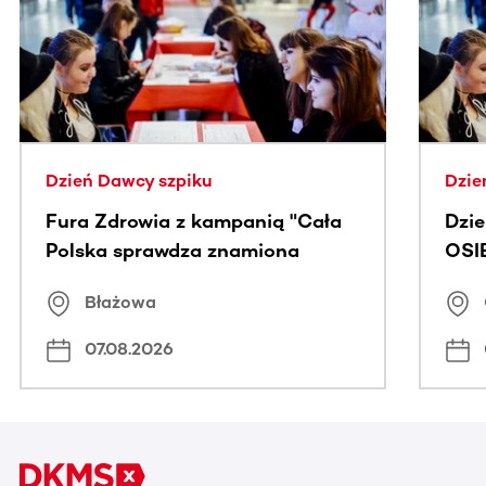
Dzień Dawcy szpiku
Dzie
Fura Zdrowia z kampanią "Cała
Dzi
Polska sprawdza znamiona
OSI
Błażowa
07.08.2026