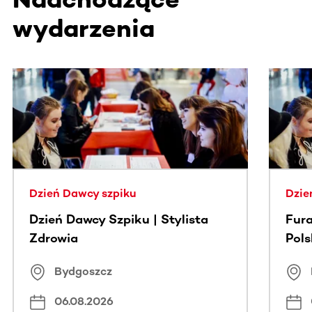
wydarzenia
Ta sekcja zawiera treści przewijane w poziomie. Użyj kl
Dzień Dawcy szpiku
Dzie
Dzień Dawcy Szpiku | Stylista
Fura
Zdrowia
Pol
Bydgoszcz
06.08.2026