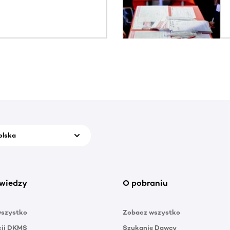
olska
wiedzy
O pobraniu
wszystko
Zobacz wszystko
cji DKMS
Szukanie Dawcy