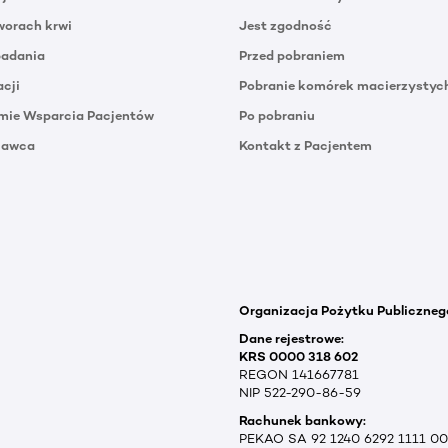
orach krwi
Jest zgodność
badania
Przed pobraniem
acji
Pobranie komórek macierzystyc
mie Wsparcia Pacjentów
Po pobraniu
Dawca
Kontakt z Pacjentem
Organizacja Pożytku Publiczneg
Dane rejestrowe:
KRS 0000 318 602
REGON 141667781
NIP 522-290-86-59
Rachunek bankowy:
PEKAO SA 92 1240 6292 1111 0