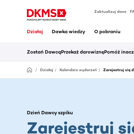
Zaktualizuj dane
F
Działaj
Dawka wiedzy
O pobraniu
Zostań Dawcą
Przekaż darowiznę
Pomóż inacz
Działaj
Kalendarz wydarzeń
Zarejestruj się 
Dzień Dawcy szpiku
Zarejestruj si