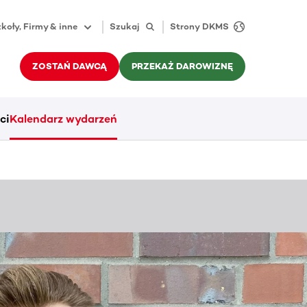
koły, Firmy & inne
Szukaj
Strony DKMS
ZOSTAŃ DAWCĄ
PRZEKAŻ DAROWIZNĘ
ci
Kalendarz wydarzeń