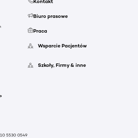
Kontakt
Biuro prasowe
h
Praca
Wsparcie Pacjentów
Szkoły, Firmy & inne
o
010 5530 0549