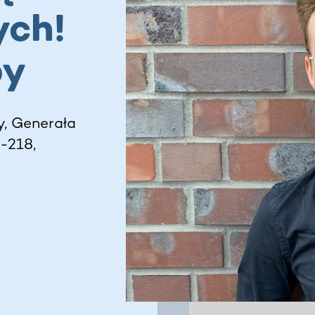
ych!
by
y, Generała
-218,