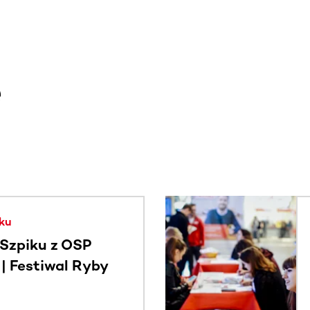
e
. Użyj klawisza Tab lub przesuń palcem, aby zobaczyć więce
ku
Szpiku z OSP
 Festiwal Ryby