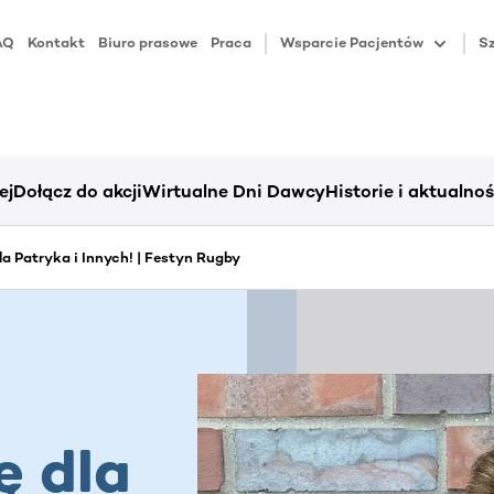
AQ
Kontakt
Biuro prasowe
Praca
Wsparcie Pacjentów
Sz
ej
Dołącz do akcji
Wirtualne Dni Dawcy
Historie i aktualnoś
dla Patryka i Innych! | Festyn Rugby
ę dla