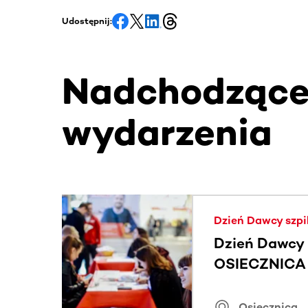
Udostępnij:
Nadchodząc
wydarzenia
Ta sekcja zawiera treści przewijane w poziomie
Dzień Dawcy szpi
Dzień Dawcy 
OSIECZNICA |
Osiecznica