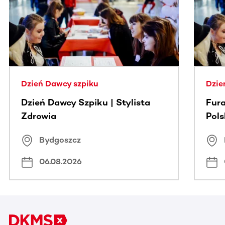
Dzień Dawcy szpiku
Dzie
Dzień Dawcy Szpiku | Stylista
Fura
Zdrowia
Pol
Bydgoszcz
06.08.2026