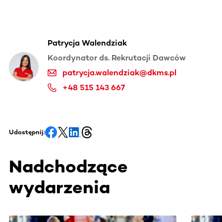
Patrycja Walendziak
Koordynator ds. Rekrutacji Dawców
patrycja.walendziak@dkms.pl
+48 515 143 667
Udostępnij:
Nadchodzące
wydarzenia
Ta sekcja zawiera treści przewijane w poziomie. Użyj kl