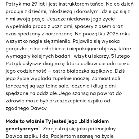
Patryk ma 29 lat i jest instruktorem tańca. Na co dzień
pracuje z dziećmi, młodzieżą i dorosłymi, dzieląc się z
nimi swoją pasją. Jeszcze niedawno jego życie
wypełniała praca z uczniami, spacery z psem oraz
czas spędzany z narzeczoną. Na początku 2026 roku
wszystko nagle się zmieniło. Pojawiła się wysoka
gorączka, silne osłabienie i niepokojące objawy, które
wymagały kolejnych badań i wizyt u lekarzy. 5 lutego
Patryk usłyszał diagnozę, która całkowicie odmieniła
jego codzienność – ostra białaczka szpikowa. Dziś
jego życie wygląda zupełnie inaczej. Zamiast sali
tanecznej są szpitalne sale, leczenie i długie dni
spędzone na oddziale. Jego szansą na powrót do
zdrowia może być przeszczepienie szpiku od
zgodnego Dawcy.
Może to właśnie Ty jesteś jego „bliźniakiem
genetycznym”
. Zarejestruj się jako potencjalny
Dawca szpiku i daj Pacjentom szansę na życie