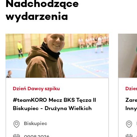
Nadchodzące
wydarzenia
Ta sekcja zawiera treści przewijane w poziomie. Użyj kl
Dzień Dawcy szpiku
Dzie
#teamKORO Mecz BKS Tęcza II
Zare
Biskupiec - Drużyna Wielkich
Inny
Serc
Puc
Biskupiec
09.08.2026